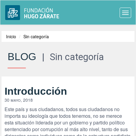
Togg
navi
Inicio
Sin categoría
BLOG
|
Sin categoría
Introducción
30 mayo, 2018
Este país y sus ciudadanos, todos sus ciudadanos no
importa su ideología que todos tenemos, no se merece
esta situación liderada por un gobierno y partido político
sentenciado por corrupción al más alto nivel, tanto de sus
dirigentes como individuos como de la estructura partidista