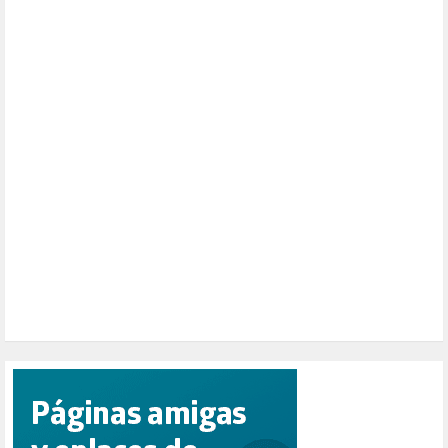
MONARQUÍA (26)
MUSICA (19)
NATURALEZA (1)
PALESTINA (8)
PARTICIPACIÓN CIUDADANA (392)
PAZ (2)
PENSIONES (12)
PEPE MUJICA (2)
PESCADORES (1)
POBREZA (2)
POLÍTICA ESPAÑA (1001)
POLÍTICA EUROPA (112)
POLÍTICA INTERNACIONAL (367)
POLÍTICA VALENCIA (357)
POPULISMO (1)
PRIORIDAD NACIONAL (1)
PUERTO DE VALENCIA (1)
RACISMO (1)
REFUGIADOS (127)
RELIGIÓN (114)
REPUBLICA (1)