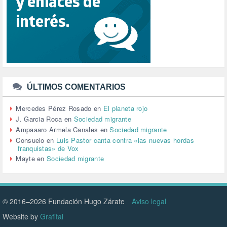
SALUD (108)
SENSIBILIZACIÓN (576)
SINDICATOS (12)
TERRORISMO (40)
TRABAJO (14)
TRANSPORTE (2)
TTIP (6)
TURISMO (12)
URBANISMO (1)
ÚLTIMOS COMENTARIOS
URBANIZACIÓN (1)
VEJEZ (1)
Mercedes Pérez Rosado
en
El planeta rojo
VENEZUELA (3)
J. Garcia Roca
en
Sociedad migrante
VENEZULA (1)
Ampaaaro Armela Canales
en
Sociedad migrante
VIAJES (1)
Consuelo
en
Luis Pastor canta contra «las nuevas hordas
franquistas» de Vox
VIOLENCIA (2)
Mayte
en
Sociedad migrante
VIOLENCIA DE GÉNERO (223)
VIVIENDA (9)
VOLODIMIR ZELENSKY (1)
© 2016–2026 Fundación Hugo Zárate
Aviso legal
Website by
Grafital