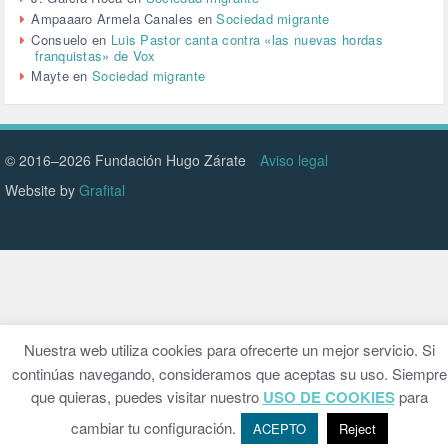
VENEZULA (1)
Ampaaaro Armela Canales
en
Sociedad migrante
VIAJES (1)
Consuelo
en
Luis Pastor canta contra «las nuevas hordas
franquistas» de Vox
VIOLENCIA (2)
Mayte
en
Sociedad migrante
VIOLENCIA DE GÉNERO (223)
VIVIENDA (9)
VOLODIMIR ZELENSKY (1)
© 2016–2026 Fundación Hugo Zárate
Aviso legal
Website by
Grafital
Nuestra web utiliza cookies para ofrecerte un mejor servicio. Si
continúas navegando, consideramos que aceptas su uso. Siempre
que quieras, puedes visitar nuestro
USO DE COOKIES
para
cambiar tu configuración.
ACEPTO
Reject