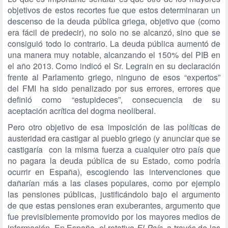
objetivos de estos recortes fue que estos determinaran un
descenso de la deuda pública griega, objetivo que (como
era fácil de predecir), no solo no se alcanzó, sino que se
consiguió todo lo contrario. La deuda pública aumentó de
una manera muy notable, alcanzando el 150% del PIB en
el año 2013. Como indicó el Sr. Legrain en su declaración
frente al Parlamento griego, ninguno de esos “expertos”
del FMI ha sido penalizado por sus errores, errores que
definió como “estupideces”, consecuencia de su
aceptación acrítica del dogma neoliberal.
Pero otro objetivo de esa imposición de las políticas de
austeridad era castigar al pueblo griego (y anunciar que se
castigaría con la misma fuerza a cualquier otro país que
no pagara la deuda pública de su Estado, como podría
ocurrir en España), escogiendo las intervenciones que
dañarían más a las clases populares, como por ejemplo
las pensiones públicas, justificándolo bajo el argumento
de que estas pensiones eran exuberantes, argumento que
fue previsiblemente promovido por los mayores medios de
información. En España, el rotativo
El País,
a través de las