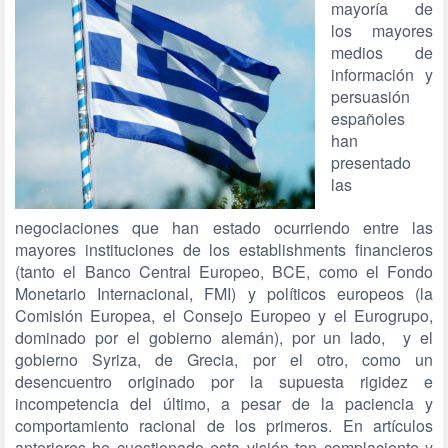
mayoría de
los mayores
medios de
información y
persuasión
españoles
han
presentado
las
negociaciones que han estado ocurriendo entre las
mayores instituciones de los establishments financieros
(tanto el Banco Central Europeo, BCE, como el Fondo
Monetario Internacional, FMI) y políticos europeos (la
Comisión Europea, el Consejo Europeo y el Eurogrupo,
dominado por el gobierno alemán),
por un lado, y el
gobierno Syriza, de Grecia, por el otro, como un
desencuentro originado por la supuesta rigidez e
incompetencia del último, a pesar de la paciencia y
comportamiento racional de los primeros. En artículos
anteriores he cuestionado esta visión tan complaciente y