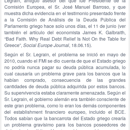
Legrain, antiguo asesor del que fue Presidente de la
Comisión Europea, el Sr. José Manuel Barroso, y que
muestra dicha evidencia en el testimonio presentado frente
a la Comisión de Análisis de la Deuda Pública del
Parlamento griego hace solo unos días, el 11 de junio (ver
también el artículo del economista James K. Galbraith,
“Bad Faith. Why Real Debt Relief Is Not On the Table for
Greece”,
Social Europe Journal
, 18.06.15).
Según el Sr. Legrain, el problema se inició en mayo de
2010, cuando el FMI se dio cuenta de que el Estado griego
no podría nunca pagar su deuda pública acumulada, lo
cual causaría un problema grave para los bancos que la
habían comprado, consecuencia de las grandes
cantidades de deuda pública adquirida por estos bancos.
Su supervivencia estaba claramente amenazada. Según el
Sr. Legrain, el gobierno alemán era también consciente de
este gran problema, como lo eran los demás componentes
del establishment financiero europeo, incluido el BCE.
Todos sabían que la bancarrota del Estado griego crearía
un problema gravísimo para los bancos poseedores de