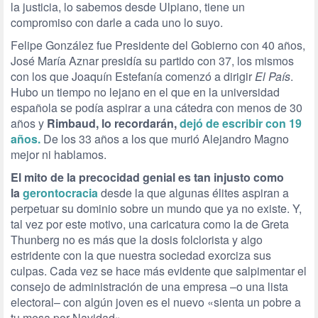
la justicia, lo sabemos desde Ulpiano, tiene un
compromiso con darle a cada uno lo suyo.
Felipe González fue Presidente del Gobierno con 40 años,
José María Aznar presidía su partido con 37, los mismos
con los que Joaquín Estefanía comenzó a dirigir
El País
.
Hubo un tiempo no lejano en el que en la universidad
española se podía aspirar a una cátedra con menos de 30
años y
Rimbaud, lo recordarán,
dejó de escribir con 19
años.
De los 33 años a los que murió Alejandro Magno
mejor ni hablamos.
El mito de la precocidad genial es tan injusto como
la
gerontocracia
desde la que algunas élites aspiran a
perpetuar su dominio sobre un mundo que ya no existe. Y,
tal vez por este motivo, una caricatura como la de Greta
Thunberg no es más que la dosis folclorista y algo
estridente con la que nuestra sociedad exorciza sus
culpas. Cada vez se hace más evidente que salpimentar el
consejo de administración de una empresa –o una lista
electoral– con algún joven es el nuevo «sienta un pobre a
tu mesa por Navidad».