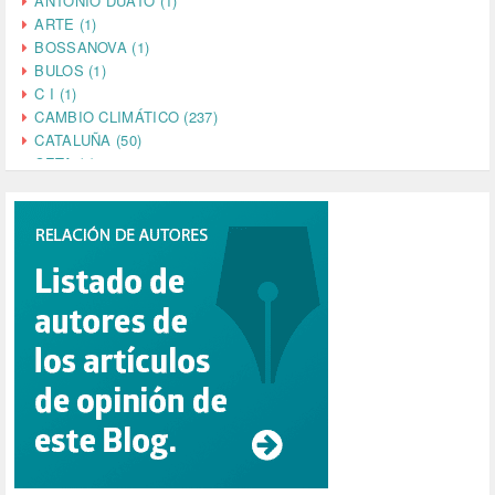
ANTONIO DUATO (1)
ARTE (1)
BOSSANOVA (1)
BULOS (1)
C I (1)
CAMBIO CLIMÁTICO (237)
CATALUÑA (50)
CETA (2)
CHINA (4)
CIENCIA (5)
CINE (35)
CIUDADANÍA (633)
COMPROMISO (2)
CONFERENCIA (1)
CONSUMO (1)
CORONAVIRUS (155)
CORRUPCIÓN (215)
CULTURA (704)
DANA (78)
DD.HH. (1)
DEMOCRACIA (1)
DEMOCRAIA (1)