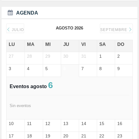
DEPORTE (3)
DEPORTES (2)
AGENDA
DERECHOS SOCIALES (739)
DICTADURA (1)
AGOSTO 2026
DONALD TRUMP (81)
JULIO
SEPTIEMBRE
ECONOMÍA (322)
EDGAR MORIN (1)
LU
MA
MI
JU
VI
SA
DO
EDUCACIÓN (452)
27
EMIGRACIÓN (4)
28
29
30
31
1
2
EPSTEIN (1)
3
4
5
6
7
8
9
ESPECULACIÓN (2)
EXTREMA-DERECHA (56)
FASCISMO (57)
6
Eventos agosto
FELICIDAD (1)
FEMINISMO (504)
FILOSOFÍA (6)
Sin eventos
FRANCISCO (5)
GENOCIDIO (1)
GUERRA (133)
10
11
12
13
14
15
16
HUGO ZÁRATE (30)
HUMOR (1)
17
18
19
20
21
22
23