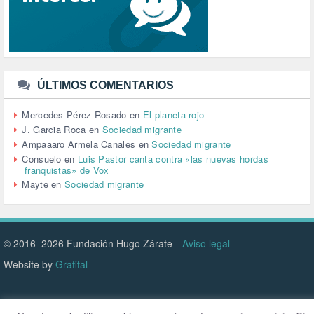
TERRORISMO (40)
TRABAJO (14)
TRANSPORTE (2)
TTIP (6)
TURISMO (12)
URBANISMO (1)
ÚLTIMOS COMENTARIOS
URBANIZACIÓN (1)
VEJEZ (1)
Mercedes Pérez Rosado
en
El planeta rojo
VENEZUELA (3)
J. Garcia Roca
en
Sociedad migrante
VENEZULA (1)
Ampaaaro Armela Canales
en
Sociedad migrante
VIAJES (1)
Consuelo
en
Luis Pastor canta contra «las nuevas hordas
franquistas» de Vox
VIOLENCIA (2)
Mayte
en
Sociedad migrante
VIOLENCIA DE GÉNERO (223)
VIVIENDA (9)
VOLODIMIR ZELENSKY (1)
© 2016–2026 Fundación Hugo Zárate
Aviso legal
Website by
Grafital