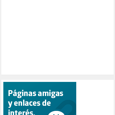
NATURALEZA (1)
PALESTINA (8)
PARTICIPACIÓN CIUDADANA (392)
PAZ (2)
PENSIONES (12)
PEPE MUJICA (2)
PESCADORES (1)
POBREZA (2)
POLÍTICA ESPAÑA (1001)
POLÍTICA EUROPA (112)
POLÍTICA INTERNACIONAL (366)
POLÍTICA VALENCIA (357)
POPULISMO (1)
PRIORIDAD NACIONAL (1)
PUERTO DE VALENCIA (1)
RACISMO (1)
REFUGIADOS (127)
RELIGIÓN (114)
REPUBLICA (1)
SALUD (108)
SENSIBILIZACIÓN (576)
SINDICATOS (12)