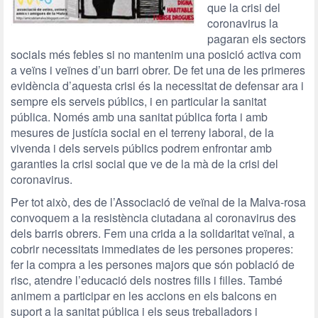
que la crisi del
coronavirus la
pagaran els sectors
socials més febles si no mantenim una posició activa com
a veïns i veïnes d’un barri obrer. De fet una de les primeres
evidència d’aquesta crisi és la necessitat de defensar ara i
sempre els serveis públics, i en particular la sanitat
pública. Només amb una sanitat pública forta i amb
mesures de justícia social en el terreny laboral, de la
vivenda i dels serveis públics podrem enfrontar amb
garanties la crisi social que ve de la mà de la crisi del
coronavirus.
Per tot això, des de l’Associació de veïnal de la Malva-rosa
convoquem a la resistència ciutadana al coronavirus des
dels barris obrers. Fem una crida a la solidaritat veïnal, a
cobrir necessitats immediates de les persones properes:
fer la compra a les persones majors que són població de
risc, atendre l’educació dels nostres fills i filles. També
animem a participar en les accions en els balcons en
suport a la sanitat pública i els seus treballadors i