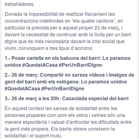
treballadores.
Donada la impossibilitat de realitzar físicament les
concentracions indefinides en “els quatre cantons”, en
particular la prevista per a aquest proper 23 de març, i
davant la necessitat de continuar amb la lluita per un barri
digne que és més necessària davant la crisi social que
vivim, convoquem a tres tipus d’accions:
1.- Posar cartells en els balcons del barri: Lo paramos
unidos #QuedatACasa #PerUnBarriDigne
2.- 26 de març: Compartir en xarxes vídeos i imatges de
gent del barri amb els eslògans: Lo paramos unidos
#QuedatACasa #PerUnBarriDigne
3.- 26 de març a les 20h: Cassolada especial del barri
En aquest context les xarxes de solidaritat entre les
persones properes com som els veïns i veïnes són una
manera espontània i natual d’enfrontar les dificultats entre
la gent més propera. Els barris obrers coneixem la
solidaritat i el suport mutu.