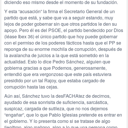
diciendo eso mismo desde el momento de su fundación.
Y esta “acusación” la firma el Secretario General de un
partido que está, y sabe que va a seguir estando, muy
lejos de poder gobernar sin que otros partidos le den su
apoyo. Pero él es del PSOE, el partido bendecido por Dios
(léase Ibex 36) el único partido que hoy puede gobernar
con el permiso de los poderes fácticos hasta que el PP se
reponga de su enorme mochila de corrupción, después de
la avalancha de juicios a la que está sometido en la
actualidad. Esto lo dice Pedro Sánchez, alguien que
gobierna gracias a que Podemos, generosamente,
entendió que era vergonzoso que este país estuviera
presidido por un tal Rajoy, que estaba cargado de
corrupción hasta las cejas.
Aún así, Sánchez tuvo la desFACHAtez de decirnos,
ayudado de esa sonrisita de suficiencia, sarcástica,
suspicaz, cargada de sutileza, que no nos dejemos
“engañar”, que lo que Pablo Iglesias pretende es entrar en
el gobierno. Y lo presenta como si se tratase de algo
ilegítimo, algo maligno, algo a lo que una persona como