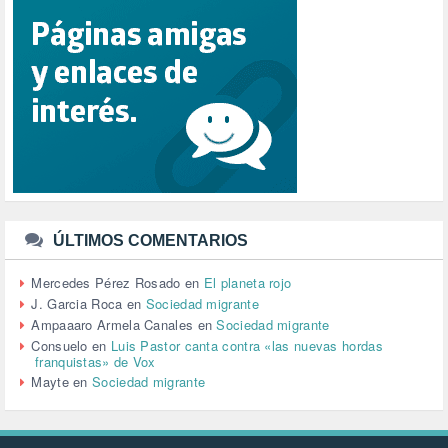
REFUGIADOS (127)
RELIGIÓN (114)
REPUBLICA (1)
SALUD (108)
SENSIBILIZACIÓN (576)
SINDICATOS (12)
TERRORISMO (40)
TRABAJO (14)
TRANSPORTE (2)
TTIP (6)
TURISMO (12)
URBANISMO (1)
ÚLTIMOS COMENTARIOS
URBANIZACIÓN (1)
VEJEZ (1)
Mercedes Pérez Rosado
en
El planeta rojo
VENEZUELA (3)
J. Garcia Roca
en
Sociedad migrante
VENEZULA (1)
Ampaaaro Armela Canales
en
Sociedad migrante
VIAJES (1)
Consuelo
en
Luis Pastor canta contra «las nuevas hordas
franquistas» de Vox
VIOLENCIA (2)
Mayte
en
Sociedad migrante
VIOLENCIA DE GÉNERO (223)
VIVIENDA (9)
VOLODIMIR ZELENSKY (1)