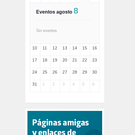
FASCISMO (57)
8
FELICIDAD (1)
Eventos agosto
FEMINISMO (504)
FILOSOFÍA (6)
FRANCISCO (5)
Sin eventos
GENOCIDIO (1)
GUERRA (133)
10
11
12
13
14
15
16
HUGO ZÁRATE (30)
HUMOR (1)
17
18
19
20
21
22
23
I A (2)
IA (1)
24
25
26
27
28
29
30
INDEPENDENCIA (15)
INMIGRACIÓN (145)
31
1
2
3
4
5
6
INTELIGENCIA ARTIFICIAL (1)
INTERNET (1)
ISRAEL (4)
IZQUIERDA (3)
JANE GOODDALL (1)
JAZZ (1)
JÓVENES (28)
JUSTICIA (13)