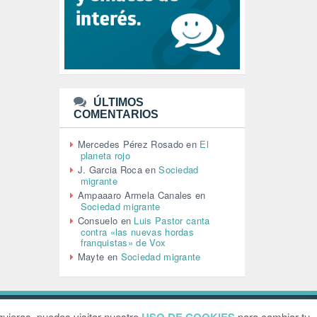
LEÓN XIV (5)
LGTBI (1)
LIBROS (96)
MACHISMO (147)
MEDIOAMBIENTE (186)
MEDIOS DE COMUNICACIÓN
(110)
ÚLTIMOS
MEMORIA HISTÓRICA (232)
COMENTARIOS
MONARQUÍA (26)
MUSICA (19)
Mercedes Pérez Rosado
en
El
NATURALEZA (1)
planeta rojo
PALESTINA (8)
J. Garcia Roca
en
Sociedad
PARTICIPACIÓN CIUDADANA (392)
migrante
PAZ (2)
Ampaaaro Armela Canales
en
Sociedad migrante
PENSIONES (12)
Consuelo
en
Luis Pastor canta
PEPE MUJICA (2)
contra «las nuevas hordas
PESCADORES (1)
franquistas» de Vox
POBREZA (2)
Mayte
en
Sociedad migrante
POLÍTICA ESPAÑA (1001)
POLÍTICA EUROPA (112)
POLÍTICA INTERNACIONAL (367)
POLÍTICA VALENCIA (357)
ebsite by
Grafital
uieras, puedes visitar nuestro
para cambiar tu