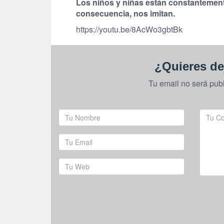
Los niños y niñas están constantement
consecuencia, nos imitan.
https://youtu.be/8AcWo3gbtBk
¿Quieres de
Tu email no será pub