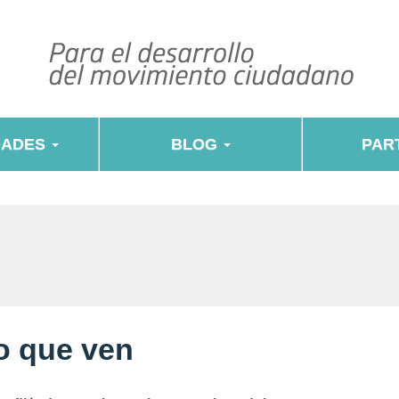
DADES
BLOG
PART
o que ven