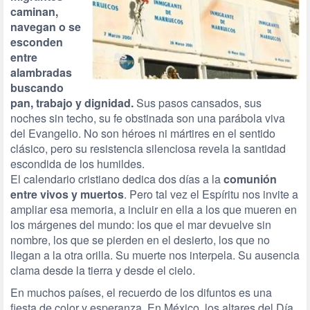
caminan,
navegan o se
esconden
entre
alambradas
buscando
pan, trabajo y dignidad.
Sus pasos cansados, sus
noches sin techo, su fe obstinada son una parábola viva
del Evangelio. No son héroes ni mártires en el sentido
clásico, pero su resistencia silenciosa revela la santidad
escondida de los humildes.
El calendario cristiano dedica dos días a la
comunión
entre vivos y muertos
. Pero tal vez el Espíritu nos invite a
ampliar esa memoria, a incluir en ella a los que mueren en
los márgenes del mundo: los que el mar devuelve sin
nombre, los que se pierden en el desierto, los que no
llegan a la otra orilla. Su muerte nos interpela. Su ausencia
clama desde la tierra y desde el cielo.
En muchos países, el recuerdo de los difuntos es una
fiesta de color y esperanza. En México, los altares del Día