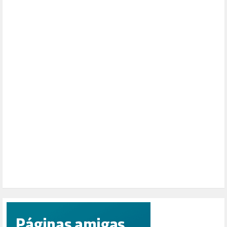
MEMORIA HISTÓRICA (232)
MONARQUÍA (26)
MUSICA (19)
NATURALEZA (1)
PALESTINA (8)
PARTICIPACIÓN CIUDADANA (392)
PAZ (2)
PENSIONES (12)
PEPE MUJICA (2)
PESCADORES (1)
POBREZA (2)
POLÍTICA ESPAÑA (1001)
POLÍTICA EUROPA (112)
POLÍTICA INTERNACIONAL (366)
POLÍTICA VALENCIA (357)
POPULISMO (1)
PRIORIDAD NACIONAL (1)
PUERTO DE VALENCIA (1)
RACISMO (1)
REFUGIADOS (127)
RELIGIÓN (114)