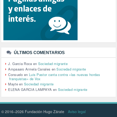
REPUBLICA (1)
SALUD (108)
SENSIBILIZACIÓN (576)
SINDICATOS (12)
TERRORISMO (40)
TRABAJO (14)
TRANSPORTE (2)
TTIP (6)
TURISMO (12)
URBANISMO (1)
ÚLTIMOS COMENTARIOS
URBANIZACIÓN (1)
VEJEZ (1)
J. Garcia Roca
en
Sociedad migrante
VENEZUELA (3)
Ampaaaro Armela Canales
en
Sociedad migrante
VENEZULA (1)
Consuelo
en
Luis Pastor canta contra «las nuevas hordas
franquistas» de Vox
VIAJES (1)
Mayte
en
Sociedad migrante
VIOLENCIA (2)
ELENA GARCIA LAMPAYA
en
Sociedad migrante
VIOLENCIA DE GÉNERO (223)
VIVIENDA (9)
VOLODIMIR ZELENSKY (1)
© 2016–2026 Fundación Hugo Zárate
Aviso legal