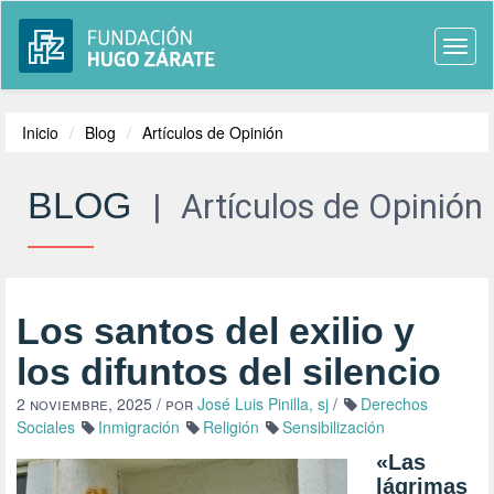
Togg
navi
Inicio
Blog
Artículos de Opinión
BLOG
|
Artículos de Opinión
Los santos del exilio y
los difuntos del silencio
2 noviembre, 2025
/ por
José Luis Pinilla, sj
/
Derechos
Sociales
Inmigración
Religión
Sensibilización
«Las
lágrimas