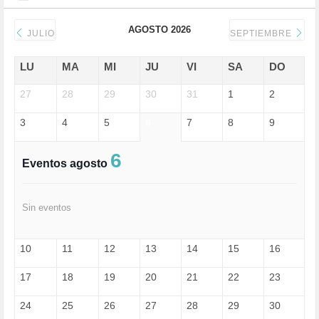
DERECHOS SOCIALES (739)
DICTADURA (1)
AGOSTO 2026
DONALD TRUMP (81)
JULIO
SEPTIEMBRE
ECONOMÍA (322)
EDGAR MORIN (1)
LU
MA
MI
JU
VI
SA
DO
EDUCACIÓN (452)
27
EMIGRACIÓN (4)
28
29
30
31
1
2
EPSTEIN (1)
3
4
5
6
7
8
9
ESPECULACIÓN (2)
EXTREMA-DERECHA (56)
FASCISMO (57)
6
Eventos agosto
FELICIDAD (1)
FEMINISMO (504)
FILOSOFÍA (6)
Sin eventos
FRANCISCO (5)
GENOCIDIO (1)
GUERRA (133)
10
11
12
13
14
15
16
HUGO ZÁRATE (30)
HUMOR (1)
17
18
19
20
21
22
23
I A (2)
IA (1)
24
25
26
27
28
29
30