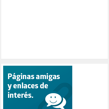
PAZ (2)
PENSIONES (12)
PEPE MUJICA (2)
PESCADORES (1)
POBREZA (2)
POLÍTICA ESPAÑA (1001)
POLÍTICA EUROPA (112)
POLÍTICA INTERNACIONAL (366)
POLÍTICA VALENCIA (357)
POPULISMO (1)
PRIORIDAD NACIONAL (1)
PUERTO DE VALENCIA (1)
RACISMO (1)
REFUGIADOS (127)
RELIGIÓN (114)
REPUBLICA (1)
SALUD (108)
SENSIBILIZACIÓN (576)
SINDICATOS (12)
TERRORISMO (40)
TRABAJO (14)