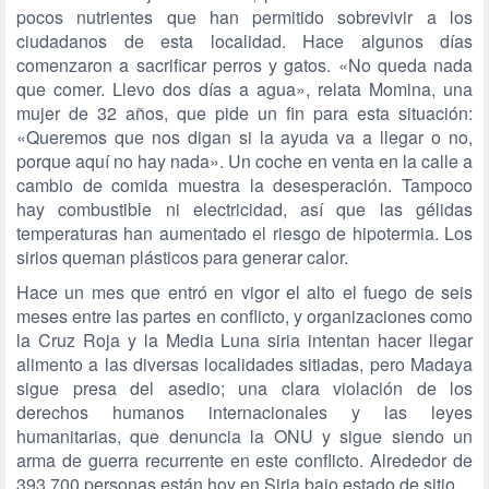
pocos nutrientes que han permitido sobrevivir a los
ciudadanos de esta localidad. Hace algunos días
comenzaron a sacrificar perros y gatos. «No queda nada
que comer. Llevo dos días a agua», relata Momina, una
mujer de 32 años, que pide un fin para esta situación:
«Queremos que nos digan si la ayuda va a llegar o no,
porque aquí no hay nada». Un coche en venta en la calle a
cambio de comida muestra la desesperación. Tampoco
hay combustible ni electricidad, así que las gélidas
temperaturas han aumentado el riesgo de hipotermia. Los
sirios queman plásticos para generar calor.
Hace un mes que entró en vigor el alto el fuego de seis
meses entre las partes en conflicto, y organizaciones como
la Cruz Roja y la Media Luna siria intentan hacer llegar
alimento a las diversas localidades sitiadas, pero Madaya
sigue presa del asedio; una clara violación de los
derechos humanos internacionales y las leyes
humanitarias, que denuncia la ONU y sigue siendo un
arma de guerra recurrente en este conflicto. Alrededor de
393.700 personas están hoy en Siria bajo estado de sitio.