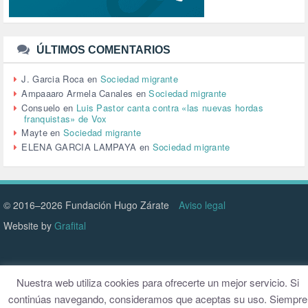
TRANSPORTE (2)
TTIP (6)
TURISMO (12)
URBANISMO (1)
ÚLTIMOS COMENTARIOS
URBANIZACIÓN (1)
VEJEZ (1)
J. Garcia Roca
en
Sociedad migrante
VENEZUELA (3)
Ampaaaro Armela Canales
en
Sociedad migrante
VENEZULA (1)
Consuelo
en
Luis Pastor canta contra «las nuevas hordas
franquistas» de Vox
VIAJES (1)
Mayte
en
Sociedad migrante
VIOLENCIA (2)
ELENA GARCIA LAMPAYA
en
Sociedad migrante
VIOLENCIA DE GÉNERO (223)
VIVIENDA (9)
VOLODIMIR ZELENSKY (1)
© 2016–2026 Fundación Hugo Zárate
Aviso legal
Website by
Grafital
Nuestra web utiliza cookies para ofrecerte un mejor servicio. Si
continúas navegando, consideramos que aceptas su uso. Siempre