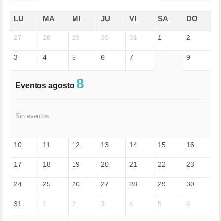
ECONOMÍA (322)
EDGAR MORIN (1)
LU
MA
MI
JU
VI
SA
DO
EDUCACIÓN (452)
27
EMIGRACIÓN (4)
28
29
30
31
1
2
EPSTEIN (1)
3
4
5
6
7
8
9
ESPECULACIÓN (2)
EXTREMA-DERECHA (56)
FASCISMO (57)
8
Eventos agosto
FELICIDAD (1)
FEMINISMO (504)
FILOSOFÍA (6)
Sin eventos
FRANCISCO (5)
GENOCIDIO (1)
GUERRA (133)
10
11
12
13
14
15
16
HUGO ZÁRATE (30)
HUMOR (1)
17
18
19
20
21
22
23
I A (2)
IA (1)
24
25
26
27
28
29
30
INDEPENDENCIA (15)
INMIGRACIÓN (145)
31
1
2
3
4
5
6
INTELIGENCIA ARTIFICIAL (1)