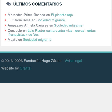
URBANISMO (1)
ÚLTIMOS COMENTARIOS
URBANIZACIÓN (1)
VEJEZ (1)
Mercedes Pérez Rosado
en
El planeta rojo
VENEZUELA (3)
J. Garcia Roca
en
Sociedad migrante
VENEZULA (1)
Ampaaaro Armela Canales
en
Sociedad migrante
VIAJES (1)
Consuelo
en
Luis Pastor canta contra «las nuevas hordas
franquistas» de Vox
VIOLENCIA (2)
Mayte
en
Sociedad migrante
VIOLENCIA DE GÉNERO (223)
VIVIENDA (9)
VOLODIMIR ZELENSKY (1)
© 2016–2026 Fundación Hugo Zárate
Aviso legal
Website by
Grafital