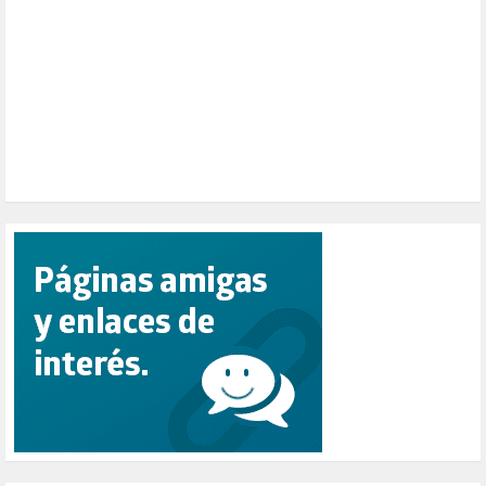
PEPE MUJICA (2)
PESCADORES (1)
POBREZA (2)
POLÍTICA ESPAÑA (1001)
POLÍTICA EUROPA (112)
POLÍTICA INTERNACIONAL (367)
POLÍTICA VALENCIA (357)
POPULISMO (1)
PRIORIDAD NACIONAL (1)
PUERTO DE VALENCIA (1)
RACISMO (1)
REFUGIADOS (127)
RELIGIÓN (114)
REPUBLICA (1)
SALUD (108)
SENSIBILIZACIÓN (576)
SINDICATOS (12)
TERRORISMO (40)
TRABAJO (14)
TRANSPORTE (2)
TTIP (6)
TURISMO (12)