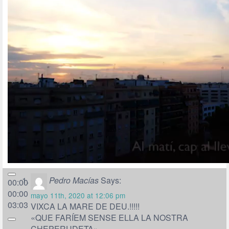
Pedro Macías
Says:
00:00
00:00
mayo 11th, 2020 at 12:06 pm
03:03
VIXCA LA MARE DE DEU.!!!!!
«QUE FARÍEM SENSE ELLA LA NOSTRA
CHEPERUDETA»