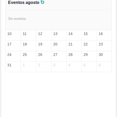
6
Eventos agosto
FELICIDAD (1)
FEMINISMO (504)
FILOSOFÍA (6)
Sin eventos
FRANCISCO (5)
GENOCIDIO (1)
GUERRA (133)
10
11
12
13
14
15
16
HUGO ZÁRATE (30)
HUMOR (1)
17
18
19
20
21
22
23
I A (2)
IA (1)
24
25
26
27
28
29
30
INDEPENDENCIA (15)
INMIGRACIÓN (144)
31
1
2
3
4
5
6
INTELIGENCIA ARTIFICIAL (1)
INTERNET (1)
ISRAEL (4)
IZQUIERDA (3)
JANE GOODDALL (1)
JAZZ (1)
JÓVENES (28)
JUSTICIA (13)
LEÓN XIV (5)