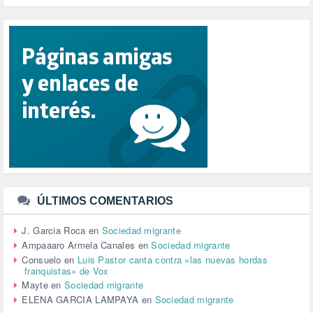
PUERTO DE VALENCIA (1)
RACISMO (1)
REFUGIADOS (127)
RELIGIÓN (114)
REPUBLICA (1)
SALUD (108)
SENSIBILIZACIÓN (576)
SINDICATOS (12)
TERRORISMO (40)
TRABAJO (14)
TRANSPORTE (2)
TTIP (6)
TURISMO (12)
URBANISMO (1)
ÚLTIMOS COMENTARIOS
URBANIZACIÓN (1)
VEJEZ (1)
J. Garcia Roca
en
Sociedad migrante
VENEZUELA (3)
Ampaaaro Armela Canales
en
Sociedad migrante
VENEZULA (1)
Consuelo
en
Luis Pastor canta contra «las nuevas hordas
franquistas» de Vox
VIAJES (1)
Mayte
en
Sociedad migrante
VIOLENCIA (2)
ELENA GARCIA LAMPAYA
en
Sociedad migrante
VIOLENCIA DE GÉNERO (223)