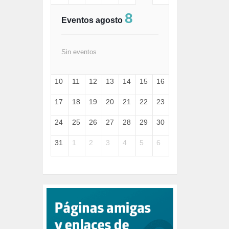
FASCISMO (57)
8
FELICIDAD (1)
Eventos agosto
FEMINISMO (504)
FILOSOFÍA (6)
FRANCISCO (5)
Sin eventos
GENOCIDIO (1)
GUERRA (133)
10
11
12
13
14
15
16
HUGO ZÁRATE (30)
HUMOR (1)
17
18
19
20
21
22
23
I A (2)
IA (1)
24
25
26
27
28
29
30
INDEPENDENCIA (15)
INMIGRACIÓN (145)
31
1
2
3
4
5
6
INTELIGENCIA ARTIFICIAL (1)
INTERNET (1)
ISRAEL (4)
IZQUIERDA (3)
JANE GOODDALL (1)
JAZZ (1)
JÓVENES (28)
JUSTICIA (13)