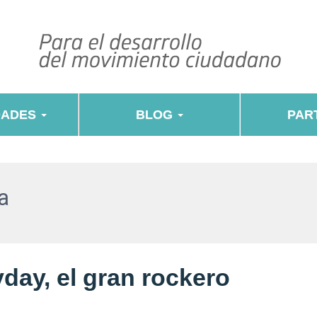
DADES
BLOG
PART
a
day, el gran rockero