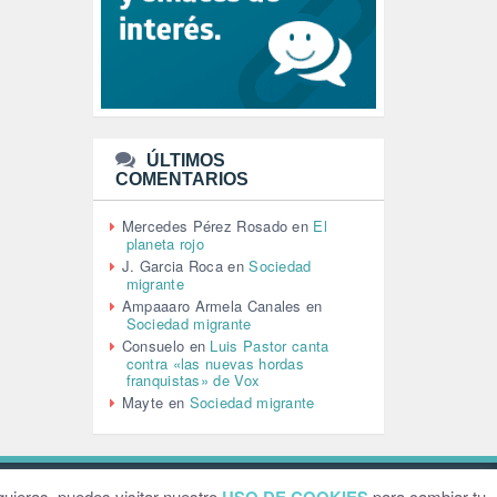
LEÓN XIV (5)
LGTBI (1)
LIBROS (96)
MACHISMO (147)
MEDIOAMBIENTE (186)
MEDIOS DE COMUNICACIÓN
(110)
ÚLTIMOS
MEMORIA HISTÓRICA (232)
COMENTARIOS
MONARQUÍA (26)
MUSICA (19)
Mercedes Pérez Rosado
en
El
NATURALEZA (1)
planeta rojo
PALESTINA (8)
J. Garcia Roca
en
Sociedad
PARTICIPACIÓN CIUDADANA (392)
migrante
PAZ (2)
Ampaaaro Armela Canales
en
Sociedad migrante
PENSIONES (12)
Consuelo
en
Luis Pastor canta
PEPE MUJICA (2)
contra «las nuevas hordas
PESCADORES (1)
franquistas» de Vox
POBREZA (2)
Mayte
en
Sociedad migrante
POLÍTICA ESPAÑA (1001)
POLÍTICA EUROPA (112)
POLÍTICA INTERNACIONAL (367)
POLÍTICA VALENCIA (357)
ebsite by
Grafital
uieras, puedes visitar nuestro
para cambiar tu