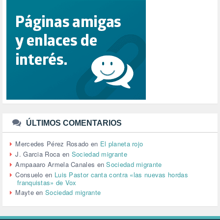
REFUGIADOS (127)
RELIGIÓN (114)
REPUBLICA (1)
SALUD (108)
SENSIBILIZACIÓN (576)
SINDICATOS (12)
TERRORISMO (40)
TRABAJO (14)
TRANSPORTE (2)
TTIP (6)
TURISMO (12)
URBANISMO (1)
ÚLTIMOS COMENTARIOS
URBANIZACIÓN (1)
VEJEZ (1)
Mercedes Pérez Rosado
en
El planeta rojo
VENEZUELA (3)
J. Garcia Roca
en
Sociedad migrante
VENEZULA (1)
Ampaaaro Armela Canales
en
Sociedad migrante
VIAJES (1)
Consuelo
en
Luis Pastor canta contra «las nuevas hordas
franquistas» de Vox
VIOLENCIA (2)
Mayte
en
Sociedad migrante
VIOLENCIA DE GÉNERO (223)
VIVIENDA (9)
VOLODIMIR ZELENSKY (1)