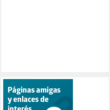
NATURALEZA (1)
PALESTINA (8)
PARTICIPACIÓN CIUDADANA (392)
PAZ (2)
PENSIONES (12)
PEPE MUJICA (2)
PESCADORES (1)
POBREZA (2)
POLÍTICA ESPAÑA (1001)
POLÍTICA EUROPA (112)
POLÍTICA INTERNACIONAL (367)
POLÍTICA VALENCIA (357)
POPULISMO (1)
PRIORIDAD NACIONAL (1)
PUERTO DE VALENCIA (1)
RACISMO (1)
REFUGIADOS (127)
RELIGIÓN (114)
REPUBLICA (1)
SALUD (108)
SENSIBILIZACIÓN (576)
SINDICATOS (12)