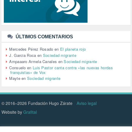
TERRORISMO (40)
TRABAJO (14)
TRANSPORTE (2)
TTIP (6)
TURISMO (12)
URBANISMO (1)
ÚLTIMOS COMENTARIOS
URBANIZACIÓN (1)
VEJEZ (1)
Mercedes Pérez Rosado
en
El planeta rojo
VENEZUELA (3)
J. Garcia Roca
en
Sociedad migrante
VENEZULA (1)
Ampaaaro Armela Canales
en
Sociedad migrante
VIAJES (1)
Consuelo
en
Luis Pastor canta contra «las nuevas hordas
franquistas» de Vox
VIOLENCIA (2)
Mayte
en
Sociedad migrante
VIOLENCIA DE GÉNERO (223)
VIVIENDA (9)
VOLODIMIR ZELENSKY (1)
© 2016–2026 Fundación Hugo Zárate
Aviso legal
Website by
Grafital