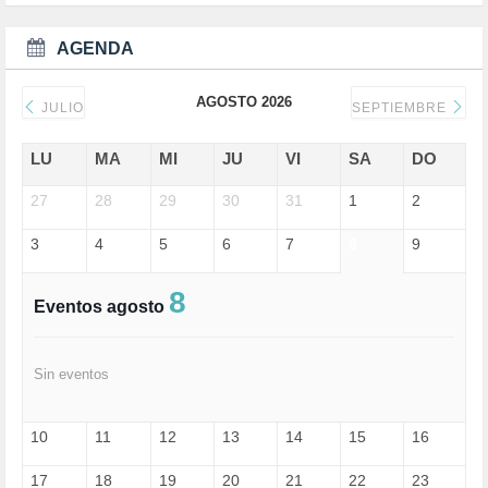
DEPORTE (3)
DEPORTES (2)
AGENDA
DERECHOS SOCIALES (739)
DICTADURA (1)
AGOSTO 2026
DONALD TRUMP (82)
JULIO
SEPTIEMBRE
ECONOMÍA (322)
EDGAR MORIN (1)
LU
MA
MI
JU
VI
SA
DO
EDUCACIÓN (452)
27
EMIGRACIÓN (4)
28
29
30
31
1
2
EPSTEIN (1)
3
4
5
6
7
8
9
ESPECULACIÓN (2)
EXTREMA-DERECHA (56)
FASCISMO (57)
8
Eventos agosto
FELICIDAD (1)
FEMINISMO (504)
FILOSOFÍA (6)
Sin eventos
FRANCISCO (5)
GENOCIDIO (1)
GUERRA (133)
10
11
12
13
14
15
16
HUGO ZÁRATE (30)
HUMOR (1)
17
18
19
20
21
22
23