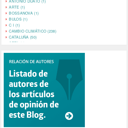
ANTONIO DUATO (1)
ARTE (1)
BOSSANOVA (1)
BULOS (1)
C I (1)
CAMBIO CLIMÁTICO (238)
CATALUÑA (50)
CETA (2)
CHINA (4)
CIENCIA (5)
CINE (35)
CIUDADANÍA (633)
COMPROMISO (2)
CONFERENCIA (1)
CONSUMO (1)
CORONAVIRUS (155)
CORRUPCIÓN (215)
CULTURA (704)
DANA (78)
DD.HH. (1)
DEMOCRACIA (1)
DEMOCRAIA (1)