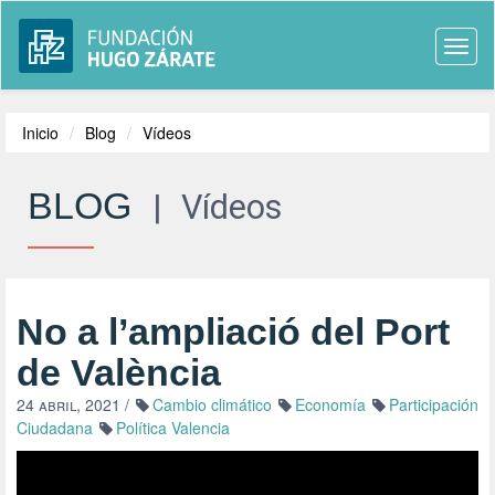
Togg
navi
Inicio
Blog
Vídeos
BLOG
|
Vídeos
No a l’ampliació del Port
de València
24 abril, 2021
/
Cambio climático
Economía
Participación
Ciudadana
Política Valencia