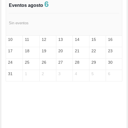
FASCISMO (57)
6
Eventos agosto
FELICIDAD (1)
FEMINISMO (504)
FILOSOFÍA (6)
Sin eventos
FRANCISCO (5)
GENOCIDIO (1)
GUERRA (133)
10
11
12
13
14
15
16
HUGO ZÁRATE (30)
HUMOR (1)
17
18
19
20
21
22
23
I A (2)
IA (1)
24
25
26
27
28
29
30
INDEPENDENCIA (15)
INMIGRACIÓN (144)
31
1
2
3
4
5
6
INTELIGENCIA ARTIFICIAL (1)
INTERNET (1)
ISRAEL (4)
IZQUIERDA (3)
JANE GOODDALL (1)
JAZZ (1)
JÓVENES (28)
JUSTICIA (13)
LEÓN XIV (5)