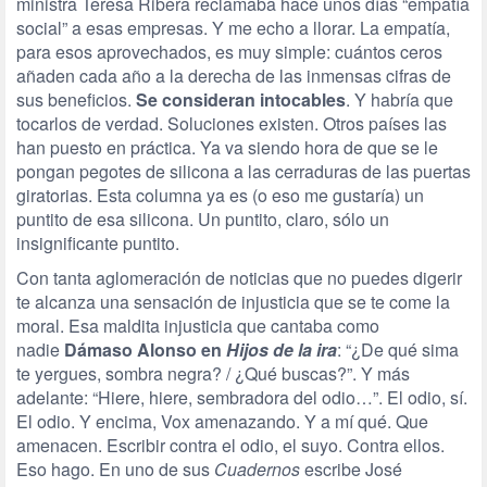
ministra Teresa Ribera reclamaba hace unos días “empatía
social” a esas empresas. Y me echo a llorar. La empatía,
para esos aprovechados, es muy simple: cuántos ceros
añaden cada año a la derecha de las inmensas cifras de
sus beneficios.
Se consideran intocables
. Y habría que
tocarlos de verdad. Soluciones existen. Otros países las
han puesto en práctica. Ya va siendo hora de que se le
pongan pegotes de silicona a las cerraduras de las puertas
giratorias. Esta columna ya es (o eso me gustaría) un
puntito de esa silicona. Un puntito, claro, sólo un
insignificante puntito.
Con tanta aglomeración de noticias que no puedes digerir
te alcanza una sensación de injusticia que se te come la
moral. Esa maldita injusticia que cantaba como
nadie
Dámaso Alonso en
Hijos de la ira
: “¿De qué sima
te yergues, sombra negra? / ¿Qué buscas?”. Y más
adelante: “Hiere, hiere, sembradora del odio…”. El odio, sí.
El odio. Y encima, Vox amenazando. Y a mí qué. Que
amenacen. Escribir contra el odio, el suyo. Contra ellos.
Eso hago. En uno de sus
Cuadernos
escribe José