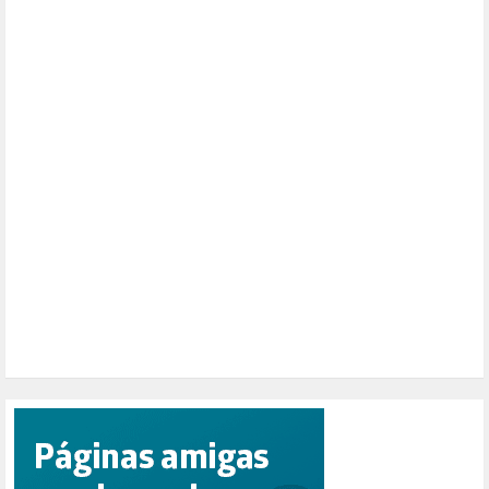
MONARQUÍA (26)
MUSICA (19)
NATURALEZA (1)
PALESTINA (8)
PARTICIPACIÓN CIUDADANA (392)
PAZ (2)
PENSIONES (12)
PEPE MUJICA (2)
PESCADORES (1)
POBREZA (2)
POLÍTICA ESPAÑA (1001)
POLÍTICA EUROPA (112)
POLÍTICA INTERNACIONAL (366)
POLÍTICA VALENCIA (357)
POPULISMO (1)
PRIORIDAD NACIONAL (1)
PUERTO DE VALENCIA (1)
RACISMO (1)
REFUGIADOS (127)
RELIGIÓN (114)
REPUBLICA (1)