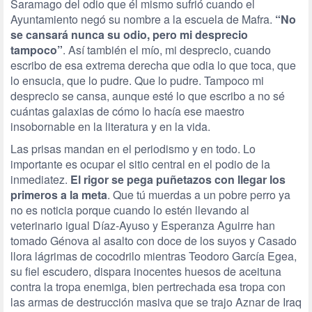
Saramago del odio que él mismo sufrió cuando el
Ayuntamiento negó su nombre a la escuela de Mafra.
“No
se cansará nunca su odio, pero mi desprecio
tampoco”
. Así también el mío, mi desprecio, cuando
escribo de esa extrema derecha que odia lo que toca, que
lo ensucia, que lo pudre. Que lo pudre. Tampoco mi
desprecio se cansa, aunque esté lo que escribo a no sé
cuántas galaxias de cómo lo hacía ese maestro
insobornable en la literatura y en la vida.
Las prisas mandan en el periodismo y en todo. Lo
importante es ocupar el sitio central en el podio de la
inmediatez.
El rigor se pega puñetazos con llegar los
primeros a la meta
. Que tú muerdas a un pobre perro ya
no es noticia porque cuando lo estén llevando al
veterinario igual Díaz-Ayuso y Esperanza Aguirre han
tomado Génova al asalto con doce de los suyos y Casado
llora lágrimas de cocodrilo mientras Teodoro García Egea,
su fiel escudero, dispara inocentes huesos de aceituna
contra la tropa enemiga, bien pertrechada esa tropa con
las armas de destrucción masiva que se trajo Aznar de Iraq