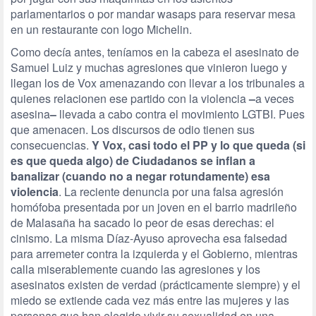
parlamentarios o por mandar wasaps para reservar mesa
en un restaurante con logo Michelin.
Como decía antes, teníamos en la cabeza el asesinato de
Samuel Luiz y muchas agresiones que vinieron luego
y
llegan los de Vox amenazando con llevar a los tribunales a
quienes relacionen ese partido con la violencia
–
a veces
asesina
–
llevada a cabo contra el movimiento LGTBI. Pues
que amenacen. Los discursos de odio tienen sus
consecuencias.
Y Vox, casi todo el PP y lo que queda (si
es que queda algo) de Ciudadanos se inflan a
banalizar (cuando no a negar rotundamente) esa
violencia
. La reciente denuncia por una falsa agresión
homófoba presentada por un joven en el barrio madrileño
de Malasaña ha sacado lo peor de esas derechas: el
cinismo. La misma Díaz-Ayuso aprovecha esa falsedad
para arremeter contra la izquierda y el Gobierno, mientras
calla miserablemente cuando las agresiones y los
asesinatos existen de verdad (prácticamente siempre) y el
miedo se extiende cada vez más entre las mujeres y las
personas que han elegido vivir su sexualidad en una