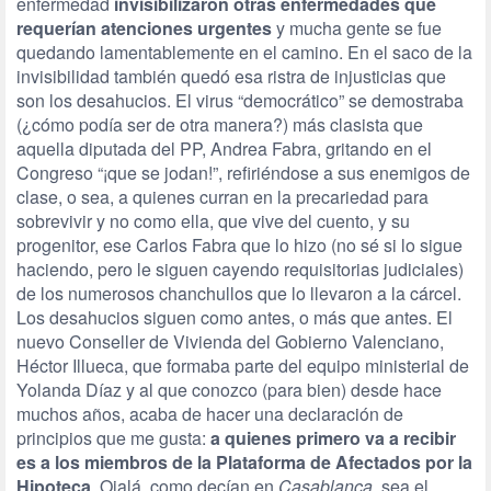
enfermedad
invisibilizaron otras enfermedades que
requerían atenciones urgentes
y mucha gente se fue
quedando lamentablemente en el camino. En el saco de la
invisibilidad también quedó esa ristra de injusticias que
son los desahucios. El virus “democrático” se demostraba
(¿cómo podía ser de otra manera?) más clasista que
aquella diputada del PP, Andrea Fabra, gritando en el
Congreso “¡que se jodan!”, refiriéndose a sus enemigos de
clase, o sea, a quienes curran en la precariedad para
sobrevivir y no como ella, que vive del cuento, y su
progenitor, ese Carlos Fabra que lo hizo (no sé si lo sigue
haciendo, pero le siguen cayendo requisitorias judiciales)
de los numerosos chanchullos que lo llevaron a la cárcel.
Los desahucios siguen como antes, o más que antes. El
nuevo Conseller de Vivienda del Gobierno Valenciano,
Héctor Illueca, que formaba parte del equipo ministerial de
Yolanda Díaz y al que conozco (para bien) desde hace
muchos años, acaba de hacer una declaración de
principios que me gusta:
a quienes primero va a recibir
es a los miembros de la Plataforma de Afectados por la
Hipoteca
. Ojalá, como decían en
Casablanca
, sea el