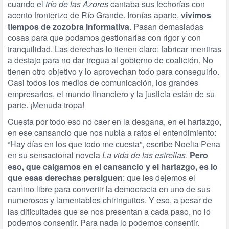
cuando el
trío de las Azores
cantaba sus fechorías con
acento fronterizo de Río Grande. Ironías aparte,
vivimos
tiempos de zozobra informativa
. Pasan demasiadas
cosas para que podamos gestionarlas con rigor y con
tranquilidad. Las derechas lo tienen claro: fabricar mentiras
a destajo para no dar tregua al gobierno de coalición. No
tienen otro objetivo y lo aprovechan todo para conseguirlo.
Casi todos los medios de comunicación, los grandes
empresarios, el mundo financiero y la justicia están de su
parte. ¡Menuda tropa!
Cuesta por todo eso no caer en la desgana, en el hartazgo,
en ese cansancio que nos nubla a ratos el entendimiento:
“Hay días en los que todo me cuesta”, escribe Noelia Pena
en su sensacional novela
La vida de las estrellas
.
Pero
eso, que caigamos en el cansancio y el hartazgo, es lo
que esas derechas persiguen
: que les dejemos el
camino libre para convertir la democracia en uno de sus
numerosos y lamentables chiringuitos. Y eso, a pesar de
las dificultades que se nos presentan a cada paso, no lo
podemos consentir. Para nada lo podemos consentir.