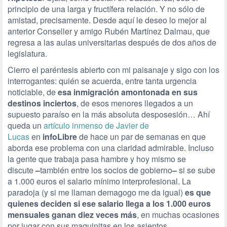
principio de una larga y fructífera relación. Y no sólo de
amistad, precisamente. Desde aquí le deseo lo mejor al
anterior Conseller y amigo Rubén Martínez Dalmau, que
regresa a las aulas universitarias después de dos años de
legislatura.
Cierro el paréntesis abierto con mi paisanaje y sigo con los
interrogantes: quién se acuerda, entre tanta urgencia
noticiable, de
esa inmigración amontonada en sus
destinos inciertos
, de esos menores llegados a un
supuesto paraíso en la más absoluta desposesión… Ahí
queda un
artículo inmenso de Javier de
Lucas
en
info
Libre
de hace un par de semanas en que
aborda ese problema con una claridad admirable. Incluso
la gente que trabaja pasa hambre y hoy mismo se
discute
–
también entre los socios de gobierno
–
si se sube
a 1.000 euros el salario mínimo interprofesional. La
paradoja (y si me llaman demagogo me da igual)
es que
quienes deciden si ese salario llega a los 1.000 euros
mensuales ganan diez veces más
, en muchas ocasiones
por jugar con sus maquinitas en los asientos