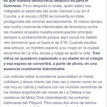
es que nuestra democracia tampoco es para el
Guinness
. Poco después (o antes, quién sabe) nos
indignaba el asesinato del joven Samuel Luiz en A
Coruña, y el mundo LGTBI se convertía en triste
protagonista del criminal acontecimiento. Al mismo tiempo,
esa huella cruelmente interminable de terrorismo contra
las mujeres ocupaba nuestra preocupación principal,
siempre a contracorriente porque aquí nunca ha habido
otro terrorismo que no fuera el de ETA. Cuando escribo
este artículo, un hombre asesinó a su mujer en la ciudad
alicantina de La Vila Joiosa y luego se quitó la vida.
Tres
niños se quedaron esperando a su madre en el colegio
y esa espera se convertirá, a partir de ahora, en una
ausencia cruelmente interminable
.
Las noticias sobre la pandemia auscultaban el miedo
cotidiano y ahora mismo las olas van y vienen como en un
mar hoy en calma y mañana con los inciviles remolinos de
los dioses engullendo las naves de La Odisea o los
coletazos de Moby Dick zarandeando las entrañas
balleneras del Pequod. Pero estos dos años de dañina