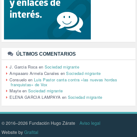
SALUD (108)
SENSIBILIZACIÓN (576)
SINDICATOS (12)
TERRORISMO (40)
TRABAJO (14)
TRANSPORTE (2)
TTIP (6)
TURISMO (12)
URBANISMO (1)
ÚLTIMOS COMENTARIOS
URBANIZACIÓN (1)
VEJEZ (1)
J. Garcia Roca
en
Sociedad migrante
VENEZUELA (3)
Ampaaaro Armela Canales
en
Sociedad migrante
VENEZULA (1)
Consuelo
en
Luis Pastor canta contra «las nuevas hordas
franquistas» de Vox
VIAJES (1)
Mayte
en
Sociedad migrante
VIOLENCIA (2)
ELENA GARCIA LAMPAYA
en
Sociedad migrante
VIOLENCIA DE GÉNERO (223)
VIVIENDA (9)
VOLODIMIR ZELENSKY (1)
© 2016–2026 Fundación Hugo Zárate
Aviso legal
Website by
Grafital