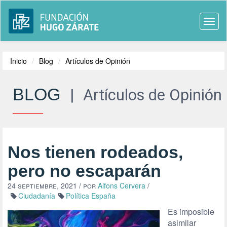
Togg
navi
Inicio
Blog
Artículos de Opinión
BLOG
|
Artículos de Opinión
Nos tienen rodeados,
pero no escaparán
24 septiembre, 2021
/ por
Alfons Cervera
/
Ciudadanía
Política España
Es imposible
asimilar