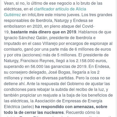
Vean, si no, lo último de ese negocio a lo bruto de las
eléctricas, en el
clarificador artículo de Alicia
Gutiérrez
en
info
Libre
este mismo jueves. Los tres grandes
responsables de Iberdrola, Naturgy y Endesa se
embolsaron en 2020, en pleno ataque del Covid-
19,
bastante más dinero que en 2019
. Hablamos de que
Ignacio Sánchez Galán, presidente de Iberdrola e
imputado en el caso Villarejo por encargos de espionaje al
comisario, ganó por una parte más de 6 millones de euros
y por otra (acciones) más de 5 millones. El presidente de
Naturgy, Francisco Reynes, llegó a los 2.158.000 euros,
superando en 56.000 las ganancias de 2019. En Endesa,
su consejero delegado, José Bogas, llegaría a los 2
millones y medio en diversas partidas. Pero la cosa no se
detiene ahí. Ante la respuesta del Gobierno de ajustar las
condiciones para rebajar la subida del recibo de la luz, y
también propiciar un reajuste a la baja de los beneficios de
las eléctricas, la Asociación de Empresas de Energía
Eléctrica (aelec)
ha respondido con amenazas, sobre
todo la de cerrar las nucleares
. Recuerdo cómo la