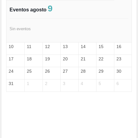
FASCISMO (57)
9
Eventos agosto
FELICIDAD (1)
FEMINISMO (504)
FILOSOFÍA (6)
Sin eventos
FRANCISCO (5)
GENOCIDIO (1)
GUERRA (133)
10
11
12
13
14
15
16
HUGO ZÁRATE (30)
HUMOR (1)
17
18
19
20
21
22
23
I A (2)
IA (1)
24
25
26
27
28
29
30
INDEPENDENCIA (15)
INMIGRACIÓN (145)
31
1
2
3
4
5
6
INTELIGENCIA ARTIFICIAL (1)
INTERNET (1)
ISRAEL (4)
IZQUIERDA (3)
JANE GOODDALL (1)
JAZZ (1)
JÓVENES (28)
JUSTICIA (13)