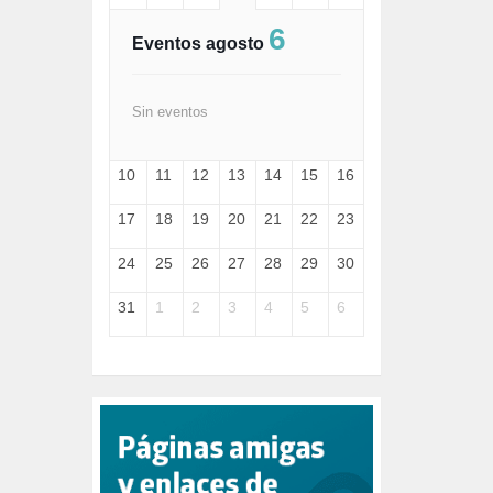
FASCISMO (57)
6
FELICIDAD (1)
Eventos agosto
FEMINISMO (504)
FILOSOFÍA (6)
FRANCISCO (5)
Sin eventos
GENOCIDIO (1)
GUERRA (133)
10
11
12
13
14
15
16
HUGO ZÁRATE (30)
HUMOR (1)
17
18
19
20
21
22
23
I A (2)
IA (1)
24
25
26
27
28
29
30
INDEPENDENCIA (15)
INMIGRACIÓN (144)
31
1
2
3
4
5
6
INTELIGENCIA ARTIFICIAL (1)
INTERNET (1)
ISRAEL (4)
IZQUIERDA (3)
JANE GOODDALL (1)
JAZZ (1)
JÓVENES (28)
JUSTICIA (13)