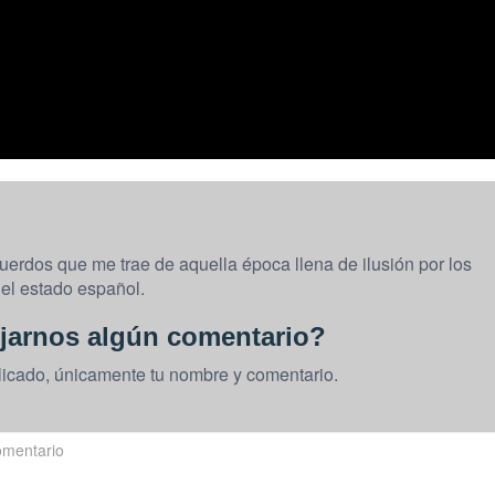
uerdos que me trae de aquella época llena de ilusión por los
el estado español.
jarnos algún comentario?
licado, únicamente tu nombre y comentario.