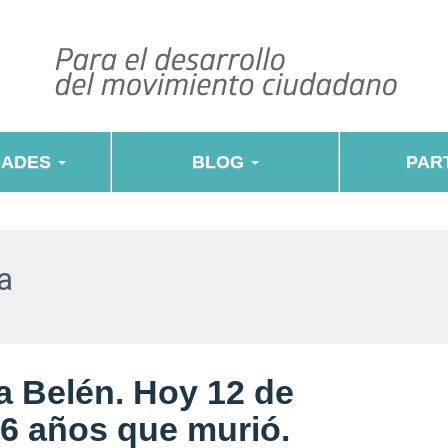
DADES
BLOG
PART
a
a Belén. Hoy 12 de
6 años que murió.