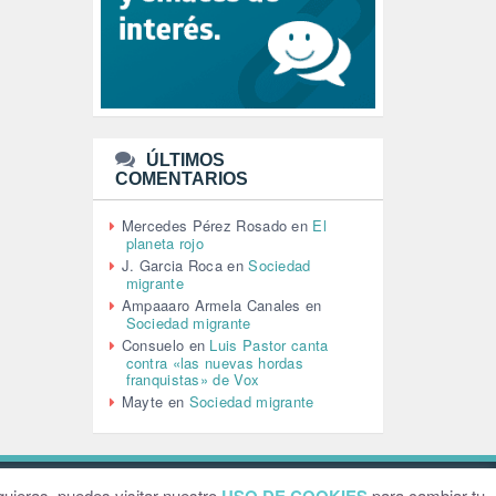
LEÓN XIV (5)
LGTBI (1)
LIBROS (96)
MACHISMO (147)
MEDIOAMBIENTE (186)
MEDIOS DE COMUNICACIÓN
(110)
ÚLTIMOS
MEMORIA HISTÓRICA (232)
COMENTARIOS
MONARQUÍA (26)
MUSICA (19)
Mercedes Pérez Rosado
en
El
NATURALEZA (1)
planeta rojo
PALESTINA (8)
J. Garcia Roca
en
Sociedad
PARTICIPACIÓN CIUDADANA (392)
migrante
PAZ (2)
Ampaaaro Armela Canales
en
Sociedad migrante
PENSIONES (12)
Consuelo
en
Luis Pastor canta
PEPE MUJICA (2)
contra «las nuevas hordas
PESCADORES (1)
franquistas» de Vox
POBREZA (2)
Mayte
en
Sociedad migrante
POLÍTICA ESPAÑA (1001)
POLÍTICA EUROPA (112)
POLÍTICA INTERNACIONAL (366)
POLÍTICA VALENCIA (357)
ebsite by
Grafital
uieras, puedes visitar nuestro
para cambiar tu