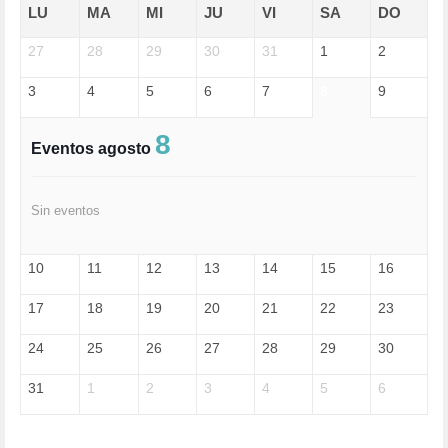
EDGAR MORIN (1)
LU
MA
MI
JU
VI
SA
DO
EDUCACIÓN (452)
27
EMIGRACIÓN (4)
28
29
30
31
1
2
EPSTEIN (1)
3
4
5
6
7
8
9
ESPECULACIÓN (2)
EXTREMA-DERECHA (56)
FASCISMO (57)
8
Eventos agosto
FELICIDAD (1)
FEMINISMO (504)
FILOSOFÍA (6)
Sin eventos
FRANCISCO (5)
GENOCIDIO (1)
GUERRA (133)
10
11
12
13
14
15
16
HUGO ZÁRATE (30)
HUMOR (1)
17
18
19
20
21
22
23
I A (2)
IA (1)
24
25
26
27
28
29
30
INDEPENDENCIA (15)
INMIGRACIÓN (145)
31
1
2
3
4
5
6
INTELIGENCIA ARTIFICIAL (1)
INTERNET (1)