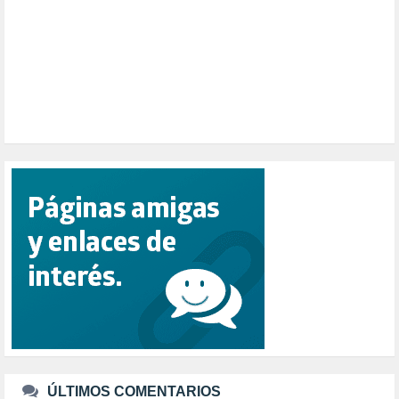
POBREZA (2)
POLÍTICA ESPAÑA (1001)
POLÍTICA EUROPA (112)
POLÍTICA INTERNACIONAL (367)
POLÍTICA VALENCIA (357)
POPULISMO (1)
PRIORIDAD NACIONAL (1)
PUERTO DE VALENCIA (1)
RACISMO (1)
REFUGIADOS (127)
RELIGIÓN (114)
REPUBLICA (1)
SALUD (108)
SENSIBILIZACIÓN (576)
SINDICATOS (12)
TERRORISMO (40)
TRABAJO (14)
TRANSPORTE (2)
TTIP (6)
TURISMO (12)
URBANISMO (1)
ÚLTIMOS COMENTARIOS