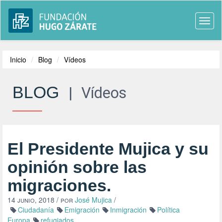
Togg
navi
Inicio
Blog
Vídeos
BLOG
|
Vídeos
El Presidente Mujica y su
opinión sobre las
migraciones.
14 junio, 2018
/ por
José Mujica
/
Ciudadanía
Emigración
Inmigración
Política
Europa
refugiados