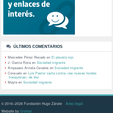
SALUD (108)
SENSIBILIZACIÓN (576)
SINDICATOS (12)
TERRORISMO (40)
TRABAJO (14)
TRANSPORTE (2)
TTIP (6)
TURISMO (12)
URBANISMO (1)
ÚLTIMOS COMENTARIOS
URBANIZACIÓN (1)
VEJEZ (1)
Mercedes Pérez Rosado
en
El planeta rojo
VENEZUELA (3)
J. Garcia Roca
en
Sociedad migrante
VENEZULA (1)
Ampaaaro Armela Canales
en
Sociedad migrante
VIAJES (1)
Consuelo
en
Luis Pastor canta contra «las nuevas hordas
franquistas» de Vox
VIOLENCIA (2)
Mayte
en
Sociedad migrante
VIOLENCIA DE GÉNERO (223)
VIVIENDA (9)
VOLODIMIR ZELENSKY (1)
© 2016–2026 Fundación Hugo Zárate
Aviso legal
Website by
Grafital