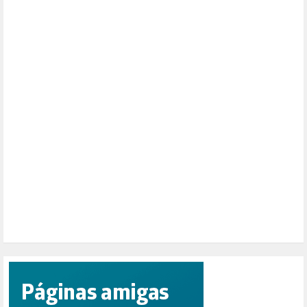
MEMORIA HISTÓRICA (232)
MONARQUÍA (26)
MUSICA (19)
NATURALEZA (1)
PALESTINA (8)
PARTICIPACIÓN CIUDADANA (392)
PAZ (2)
PENSIONES (12)
PEPE MUJICA (2)
PESCADORES (1)
POBREZA (2)
POLÍTICA ESPAÑA (1001)
POLÍTICA EUROPA (112)
POLÍTICA INTERNACIONAL (367)
POLÍTICA VALENCIA (357)
POPULISMO (1)
PRIORIDAD NACIONAL (1)
PUERTO DE VALENCIA (1)
RACISMO (1)
REFUGIADOS (127)
RELIGIÓN (114)
REPUBLICA (1)