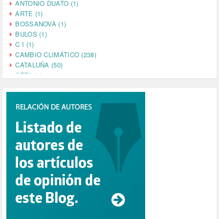
ANTONIO DUATO (1)
ARTE (1)
BOSSANOVA (1)
BULOS (1)
C I (1)
CAMBIO CLIMÁTICO (238)
CATALUÑA (50)
CETA (2)
CHINA (4)
CIENCIA (5)
CINE (35)
CIUDADANÍA (633)
COMPROMISO (2)
CONFERENCIA (1)
CONSUMO (1)
CORONAVIRUS (155)
CORRUPCIÓN (215)
CULTURA (704)
DANA (78)
DD.HH. (1)
DEMOCRACIA (1)
DEMOCRAIA (1)