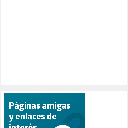
NATURALEZA (1)
PALESTINA (8)
PARTICIPACIÓN CIUDADANA (392)
PAZ (2)
PENSIONES (12)
PEPE MUJICA (2)
PESCADORES (1)
POBREZA (2)
POLÍTICA ESPAÑA (1001)
POLÍTICA EUROPA (112)
POLÍTICA INTERNACIONAL (367)
POLÍTICA VALENCIA (357)
POPULISMO (1)
PRIORIDAD NACIONAL (1)
PUERTO DE VALENCIA (1)
RACISMO (1)
REFUGIADOS (127)
RELIGIÓN (114)
REPUBLICA (1)
SALUD (108)
SENSIBILIZACIÓN (576)
SINDICATOS (12)