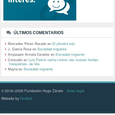
TERRORISMO (40)
TRABAJO (14)
TRANSPORTE (2)
TTIP (6)
TURISMO (12)
URBANISMO (1)
ÚLTIMOS COMENTARIOS
URBANIZACIÓN (1)
VEJEZ (1)
Mercedes Pérez Rosado
en
El planeta rojo
VENEZUELA (3)
J. Garcia Roca
en
Sociedad migrante
VENEZULA (1)
Ampaaaro Armela Canales
en
Sociedad migrante
VIAJES (1)
Consuelo
en
Luis Pastor canta contra «las nuevas hordas
franquistas» de Vox
VIOLENCIA (2)
Mayte
en
Sociedad migrante
VIOLENCIA DE GÉNERO (223)
VIVIENDA (9)
VOLODIMIR ZELENSKY (1)
© 2016–2026 Fundación Hugo Zárate
Aviso legal
Website by
Grafital