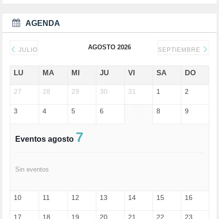
DEPORTE (3)
DEPORTES (2)
AGENDA
DERECHOS SOCIALES (739)
DICTADURA (1)
AGOSTO 2026
DONALD TRUMP (82)
JULIO
SEPTIEMBRE
ECONOMÍA (322)
EDGAR MORIN (1)
LU
MA
MI
JU
VI
SA
DO
EDUCACIÓN (452)
27
EMIGRACIÓN (4)
28
29
30
31
1
2
EPSTEIN (1)
3
4
5
6
7
8
9
ESPECULACIÓN (2)
EXTREMA-DERECHA (56)
FASCISMO (57)
7
Eventos agosto
FELICIDAD (1)
FEMINISMO (504)
FILOSOFÍA (6)
Sin eventos
FRANCISCO (5)
GENOCIDIO (1)
GUERRA (133)
10
11
12
13
14
15
16
HUGO ZÁRATE (30)
HUMOR (1)
17
18
19
20
21
22
23