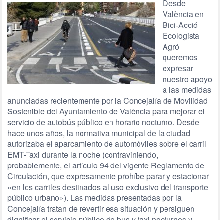
Desde
València en
Bici-Acció
Ecologista
Agró
queremos
expresar
nuestro apoyo
a las medidas
anunciadas recientemente por la Concejalía de Movilidad
Sostenible del Ayuntamiento de València para mejorar el
servicio de autobús público en horario nocturno. Desde
hace unos años, la normativa municipal de la ciudad
autorizaba el aparcamiento de automóviles sobre el carril
EMT-Taxi durante la noche (contraviniendo,
probablemente, el artículo 94 del vigente Reglamento de
Circulación, que expresamente prohíbe parar y estacionar
«en los carriles destinados al uso exclusivo del transporte
público urbano»). Las medidas presentadas por la
Concejalía tratan de revertir esa situación y persiguen
dignificar el servicio público de bus y taxi nocturnos y