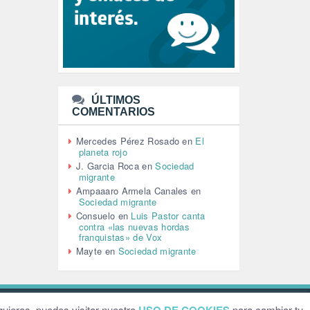
LEÓN XIV (5)
LGTBI (1)
LIBROS (96)
MACHISMO (147)
MEDIOAMBIENTE (186)
MEDIOS DE COMUNICACIÓN
(110)
ÚLTIMOS
MEMORIA HISTÓRICA (232)
COMENTARIOS
MONARQUÍA (26)
MUSICA (19)
Mercedes Pérez Rosado
en
El
NATURALEZA (1)
planeta rojo
PALESTINA (8)
J. Garcia Roca
en
Sociedad
PARTICIPACIÓN CIUDADANA (392)
migrante
PAZ (2)
Ampaaaro Armela Canales
en
Sociedad migrante
PENSIONES (12)
Consuelo
en
Luis Pastor canta
PEPE MUJICA (2)
contra «las nuevas hordas
PESCADORES (1)
franquistas» de Vox
POBREZA (2)
Mayte
en
Sociedad migrante
POLÍTICA ESPAÑA (1001)
POLÍTICA EUROPA (112)
POLÍTICA INTERNACIONAL (367)
POLÍTICA VALENCIA (357)
ebsite by
Grafital
uieras, puedes visitar nuestro
para cambiar tu