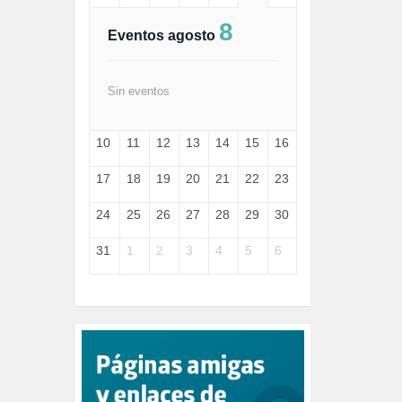
FASCISMO (57)
8
FELICIDAD (1)
Eventos agosto
FEMINISMO (504)
FILOSOFÍA (6)
FRANCISCO (5)
Sin eventos
GENOCIDIO (1)
GUERRA (133)
10
11
12
13
14
15
16
HUGO ZÁRATE (30)
HUMOR (1)
17
18
19
20
21
22
23
I A (2)
IA (1)
24
25
26
27
28
29
30
INDEPENDENCIA (15)
INMIGRACIÓN (145)
31
1
2
3
4
5
6
INTELIGENCIA ARTIFICIAL (1)
INTERNET (1)
ISRAEL (4)
IZQUIERDA (3)
JANE GOODDALL (1)
JAZZ (1)
JÓVENES (28)
JUSTICIA (13)