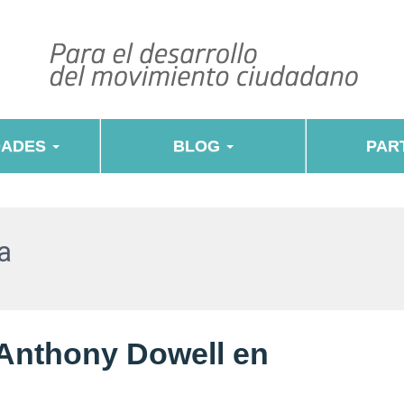
DADES
BLOG
PART
a
 Anthony Dowell en