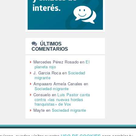
LEÓN XIV (5)
LGTBI (1)
LIBROS (96)
MACHISMO (147)
MEDIOAMBIENTE (186)
MEDIOS DE COMUNICACIÓN
(110)
ÚLTIMOS
MEMORIA HISTÓRICA (232)
COMENTARIOS
MONARQUÍA (26)
MUSICA (19)
Mercedes Pérez Rosado
en
El
NATURALEZA (1)
planeta rojo
PALESTINA (8)
J. Garcia Roca
en
Sociedad
PARTICIPACIÓN CIUDADANA (392)
migrante
PAZ (2)
Ampaaaro Armela Canales
en
Sociedad migrante
PENSIONES (12)
Consuelo
en
Luis Pastor canta
PEPE MUJICA (2)
contra «las nuevas hordas
PESCADORES (1)
franquistas» de Vox
POBREZA (2)
Mayte
en
Sociedad migrante
POLÍTICA ESPAÑA (1001)
POLÍTICA EUROPA (112)
POLÍTICA INTERNACIONAL (367)
POLÍTICA VALENCIA (357)
ebsite by
Grafital
uieras, puedes visitar nuestro
para cambiar tu