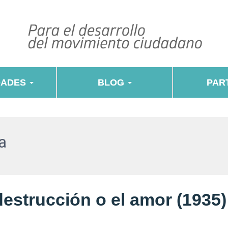
DADES
BLOG
PART
a
destrucción o el amor (1935)