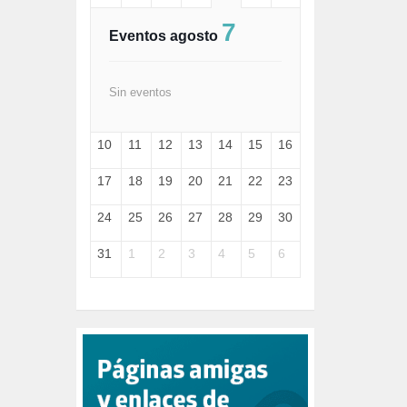
FASCISMO (57)
7
FELICIDAD (1)
Eventos agosto
FEMINISMO (504)
FILOSOFÍA (6)
FRANCISCO (5)
Sin eventos
GENOCIDIO (1)
GUERRA (133)
10
11
12
13
14
15
16
HUGO ZÁRATE (30)
HUMOR (1)
17
18
19
20
21
22
23
I A (2)
IA (1)
24
25
26
27
28
29
30
INDEPENDENCIA (15)
INMIGRACIÓN (145)
31
1
2
3
4
5
6
INTELIGENCIA ARTIFICIAL (1)
INTERNET (1)
ISRAEL (4)
IZQUIERDA (3)
JANE GOODDALL (1)
JAZZ (1)
JÓVENES (28)
JUSTICIA (13)