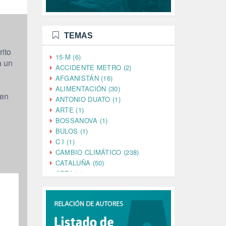
TEMAS
rito
15-M (6)
a un
ACCIDENTE METRO (2)
AFGANISTÁN (16)
ALIMENTACIÓN (30)
 en
ANTONIO DUATO (1)
ARTE (1)
BOSSANOVA (1)
BULOS (1)
C I (1)
CAMBIO CLIMÁTICO (238)
CATALUÑA (50)
CETA (2)
CHINA (4)
CIENCIA (5)
CINE (35)
CIUDADANÍA (633)