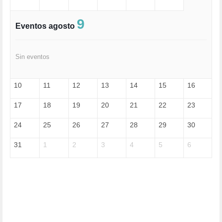
EXTREMA-DERECHA (56)
FASCISMO (57)
9
Eventos agosto
FELICIDAD (1)
FEMINISMO (504)
FILOSOFÍA (6)
Sin eventos
FRANCISCO (5)
GENOCIDIO (1)
GUERRA (133)
10
11
12
13
14
15
16
HUGO ZÁRATE (30)
HUMOR (1)
17
18
19
20
21
22
23
I A (2)
IA (1)
24
25
26
27
28
29
30
INDEPENDENCIA (15)
INMIGRACIÓN (145)
31
1
2
3
4
5
6
INTELIGENCIA ARTIFICIAL (1)
INTERNET (1)
ISRAEL (4)
IZQUIERDA (3)
JANE GOODDALL (1)
JAZZ (1)
JÓVENES (28)