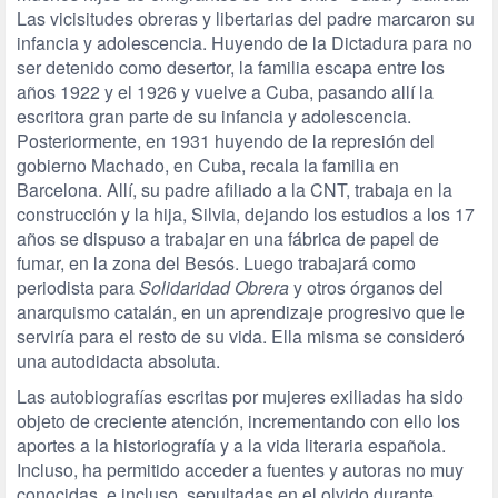
Las vicisitudes obreras y libertarias del padre marcaron su
infancia y adolescencia. Huyendo de la Dictadura para no
ser detenido como desertor, la familia escapa entre los
años 1922 y el 1926 y vuelve a Cuba, pasando allí la
escritora gran parte de su infancia y adolescencia.
Posteriormente, en 1931 huyendo de la represión del
gobierno Machado, en Cuba, recala la familia en
Barcelona. Allí, su padre afiliado a la CNT, trabaja en la
construcción y la hija, Silvia, dejando los estudios a los 17
años se dispuso a trabajar en una fábrica de papel de
fumar, en la zona del Besós. Luego trabajará como
periodista para
Solidaridad Obrera
y otros órganos del
anarquismo catalán, en un aprendizaje progresivo que le
serviría para el resto de su vida. Ella misma se consideró
una autodidacta absoluta.
Las autobiografías escritas por mujeres exiliadas ha sido
objeto de creciente atención, incrementando con ello los
aportes a la historiografía y a la vida literaria española.
Incluso, ha permitido acceder a fuentes y autoras no muy
conocidas, e incluso, sepultadas en el olvido durante