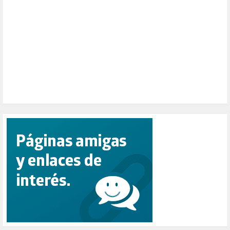
PEPE MUJICA (2)
PESCADORES (1)
POBREZA (2)
POLÍTICA ESPAÑA (1001)
POLÍTICA EUROPA (112)
POLÍTICA INTERNACIONAL (367)
POLÍTICA VALENCIA (357)
POPULISMO (1)
PRIORIDAD NACIONAL (1)
PUERTO DE VALENCIA (1)
RACISMO (1)
REFUGIADOS (127)
RELIGIÓN (114)
REPUBLICA (1)
SALUD (108)
SENSIBILIZACIÓN (576)
SINDICATOS (12)
TERRORISMO (40)
TRABAJO (14)
TRANSPORTE (2)
TTIP (6)