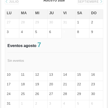
AGOSTO 2026
DONALD TRUMP (82)
JULIO
SEPTIEMBRE
ECONOMÍA (322)
EDGAR MORIN (1)
LU
MA
MI
JU
VI
SA
DO
EDUCACIÓN (452)
27
EMIGRACIÓN (4)
28
29
30
31
1
2
EPSTEIN (1)
3
4
5
6
7
8
9
ESPECULACIÓN (2)
EXTREMA-DERECHA (56)
FASCISMO (57)
7
Eventos agosto
FELICIDAD (1)
FEMINISMO (504)
FILOSOFÍA (6)
Sin eventos
FRANCISCO (5)
GENOCIDIO (1)
GUERRA (133)
10
11
12
13
14
15
16
HUGO ZÁRATE (30)
HUMOR (1)
17
18
19
20
21
22
23
I A (2)
IA (1)
24
25
26
27
28
29
30
INDEPENDENCIA (15)
INMIGRACIÓN (145)
31
1
2
3
4
5
6