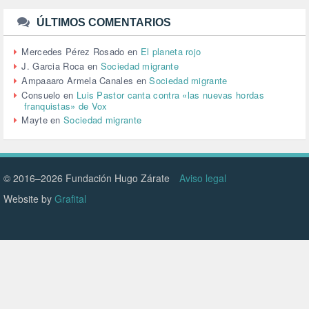
TURISMO (12)
URBANISMO (1)
ÚLTIMOS COMENTARIOS
URBANIZACIÓN (1)
VEJEZ (1)
Mercedes Pérez Rosado
en
El planeta rojo
VENEZUELA (3)
J. Garcia Roca
en
Sociedad migrante
VENEZULA (1)
Ampaaaro Armela Canales
en
Sociedad migrante
VIAJES (1)
Consuelo
en
Luis Pastor canta contra «las nuevas hordas
franquistas» de Vox
VIOLENCIA (2)
Mayte
en
Sociedad migrante
VIOLENCIA DE GÉNERO (223)
VIVIENDA (9)
VOLODIMIR ZELENSKY (1)
© 2016–2026 Fundación Hugo Zárate
Aviso legal
Website by
Grafital