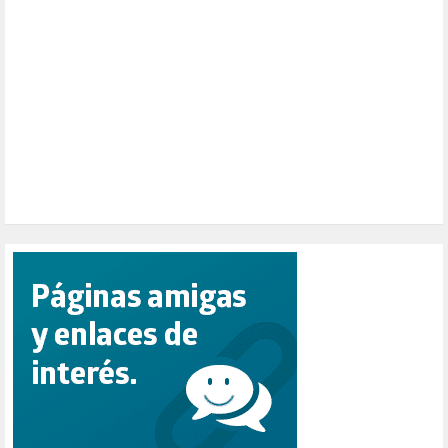
PENSIONES (12)
PEPE MUJICA (2)
PESCADORES (1)
POBREZA (2)
POLÍTICA ESPAÑA (1001)
POLÍTICA EUROPA (112)
POLÍTICA INTERNACIONAL (366)
POLÍTICA VALENCIA (357)
POPULISMO (1)
PRIORIDAD NACIONAL (1)
PUERTO DE VALENCIA (1)
RACISMO (1)
REFUGIADOS (127)
RELIGIÓN (114)
REPUBLICA (1)
SALUD (108)
SENSIBILIZACIÓN (576)
SINDICATOS (12)
TERRORISMO (40)
TRABAJO (14)
TRANSPORTE (2)