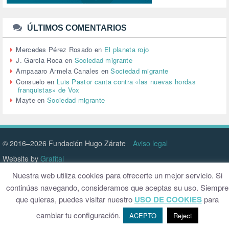
TTIP (6)
TURISMO (12)
URBANISMO (1)
ÚLTIMOS COMENTARIOS
URBANIZACIÓN (1)
VEJEZ (1)
Mercedes Pérez Rosado
en
El planeta rojo
VENEZUELA (3)
J. Garcia Roca
en
Sociedad migrante
VENEZULA (1)
Ampaaaro Armela Canales
en
Sociedad migrante
VIAJES (1)
Consuelo
en
Luis Pastor canta contra «las nuevas hordas
franquistas» de Vox
VIOLENCIA (2)
Mayte
en
Sociedad migrante
VIOLENCIA DE GÉNERO (223)
VIVIENDA (9)
VOLODIMIR ZELENSKY (1)
© 2016–2026 Fundación Hugo Zárate
Aviso legal
Website by
Grafital
Nuestra web utiliza cookies para ofrecerte un mejor servicio. Si
continúas navegando, consideramos que aceptas su uso. Siempre
que quieras, puedes visitar nuestro
USO DE COOKIES
para
cambiar tu configuración.
ACEPTO
Reject