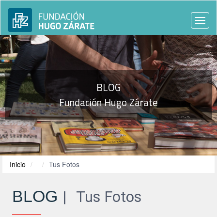
Togg
navi
BLOG
Fundación Hugo Zárate
Inicio
Tus Fotos
BLOG
Tus Fotos