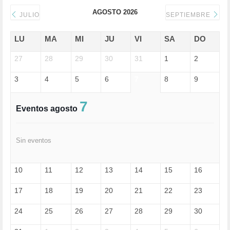
DICTADURA (1)
AGOSTO 2026
DONALD TRUMP (81)
JULIO
SEPTIEMBRE
ECONOMÍA (322)
EDGAR MORIN (1)
LU
MA
MI
JU
VI
SA
DO
EDUCACIÓN (452)
27
EMIGRACIÓN (4)
28
29
30
31
1
2
EPSTEIN (1)
3
4
5
6
7
8
9
ESPECULACIÓN (2)
EXTREMA-DERECHA (56)
FASCISMO (57)
7
Eventos agosto
FELICIDAD (1)
FEMINISMO (504)
FILOSOFÍA (6)
Sin eventos
FRANCISCO (5)
GENOCIDIO (1)
GUERRA (133)
10
11
12
13
14
15
16
HUGO ZÁRATE (30)
HUMOR (1)
17
18
19
20
21
22
23
I A (2)
IA (1)
24
25
26
27
28
29
30
INDEPENDENCIA (15)