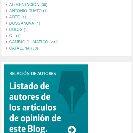
ALIMENTACIÓN (30)
ANTONIO DUATO (1)
ARTE (1)
BOSSANOVA (1)
BULOS (1)
C I (1)
CAMBIO CLIMÁTICO (237)
CATALUÑA (50)
CETA (2)
CHINA (4)
CIENCIA (5)
CINE (35)
CIUDADANÍA (633)
COMPROMISO (2)
CONFERENCIA (1)
CONSUMO (1)
CORONAVIRUS (155)
CORRUPCIÓN (215)
CULTURA (704)
DANA (78)
DD.HH. (1)