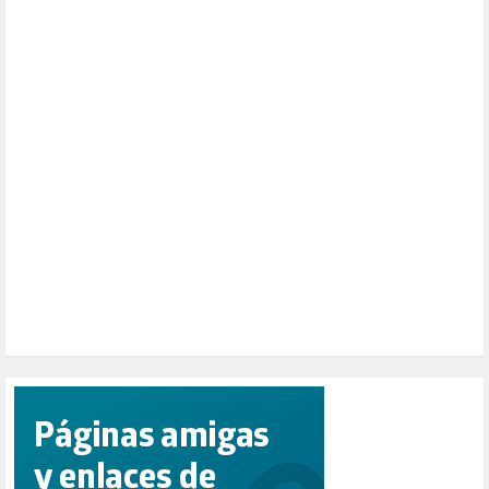
MUSICA (19)
NATURALEZA (1)
PALESTINA (8)
PARTICIPACIÓN CIUDADANA (392)
PAZ (2)
PENSIONES (12)
PEPE MUJICA (2)
PESCADORES (1)
POBREZA (2)
POLÍTICA ESPAÑA (1001)
POLÍTICA EUROPA (112)
POLÍTICA INTERNACIONAL (366)
POLÍTICA VALENCIA (357)
POPULISMO (1)
PRIORIDAD NACIONAL (1)
PUERTO DE VALENCIA (1)
RACISMO (1)
REFUGIADOS (127)
RELIGIÓN (114)
REPUBLICA (1)
SALUD (108)