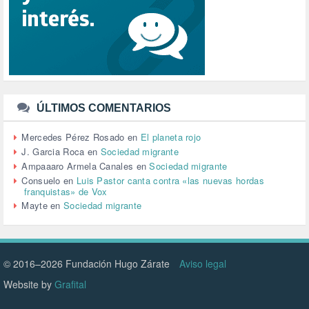
SENSIBILIZACIÓN (576)
SINDICATOS (12)
TERRORISMO (40)
TRABAJO (14)
TRANSPORTE (2)
TTIP (6)
TURISMO (12)
URBANISMO (1)
ÚLTIMOS COMENTARIOS
URBANIZACIÓN (1)
VEJEZ (1)
Mercedes Pérez Rosado
en
El planeta rojo
VENEZUELA (3)
J. Garcia Roca
en
Sociedad migrante
VENEZULA (1)
Ampaaaro Armela Canales
en
Sociedad migrante
VIAJES (1)
Consuelo
en
Luis Pastor canta contra «las nuevas hordas
franquistas» de Vox
VIOLENCIA (2)
Mayte
en
Sociedad migrante
VIOLENCIA DE GÉNERO (223)
VIVIENDA (9)
VOLODIMIR ZELENSKY (1)
© 2016–2026 Fundación Hugo Zárate
Aviso legal
Website by
Grafital