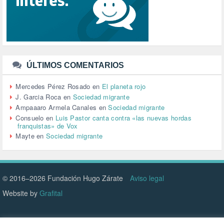
SINDICATOS (12)
TERRORISMO (40)
TRABAJO (14)
TRANSPORTE (2)
TTIP (6)
TURISMO (12)
URBANISMO (1)
ÚLTIMOS COMENTARIOS
URBANIZACIÓN (1)
VEJEZ (1)
Mercedes Pérez Rosado
en
El planeta rojo
VENEZUELA (3)
J. Garcia Roca
en
Sociedad migrante
VENEZULA (1)
Ampaaaro Armela Canales
en
Sociedad migrante
VIAJES (1)
Consuelo
en
Luis Pastor canta contra «las nuevas hordas
franquistas» de Vox
VIOLENCIA (2)
Mayte
en
Sociedad migrante
VIOLENCIA DE GÉNERO (223)
VIVIENDA (9)
VOLODIMIR ZELENSKY (1)
© 2016–2026 Fundación Hugo Zárate
Aviso legal
Website by
Grafital