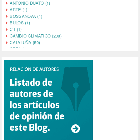
ANTONIO DUATO (1)
ARTE (1)
BOSSANOVA (1)
BULOS (1)
C I (1)
CAMBIO CLIMÁTICO (238)
CATALUÑA (50)
CETA (2)
CHINA (4)
CIENCIA (5)
CINE (35)
CIUDADANÍA (633)
COMPROMISO (2)
CONFERENCIA (1)
CONSUMO (1)
CORONAVIRUS (155)
CORRUPCIÓN (215)
CULTURA (704)
DANA (78)
DD.HH. (1)
DEMOCRACIA (1)