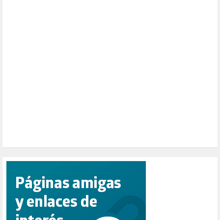
NATURALEZA (1)
PALESTINA (8)
PARTICIPACIÓN CIUDADANA (392)
PAZ (2)
PENSIONES (12)
PEPE MUJICA (2)
PESCADORES (1)
POBREZA (2)
POLÍTICA ESPAÑA (1001)
POLÍTICA EUROPA (112)
POLÍTICA INTERNACIONAL (367)
POLÍTICA VALENCIA (357)
POPULISMO (1)
PRIORIDAD NACIONAL (1)
PUERTO DE VALENCIA (1)
RACISMO (1)
REFUGIADOS (127)
RELIGIÓN (114)
REPUBLICA (1)
SALUD (108)
SENSIBILIZACIÓN (576)