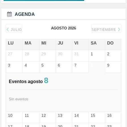
DEMOCRAIA (1)
DEPORTE (3)
DEPORTES (2)
AGENDA
DERECHOS SOCIALES (739)
DICTADURA (1)
AGOSTO 2026
DONALD TRUMP (82)
JULIO
SEPTIEMBRE
ECONOMÍA (322)
EDGAR MORIN (1)
LU
MA
MI
JU
VI
SA
DO
EDUCACIÓN (452)
27
EMIGRACIÓN (4)
28
29
30
31
1
2
EPSTEIN (1)
3
4
5
6
7
8
9
ESPECULACIÓN (2)
EXTREMA-DERECHA (56)
FASCISMO (57)
8
Eventos agosto
FELICIDAD (1)
FEMINISMO (504)
FILOSOFÍA (6)
Sin eventos
FRANCISCO (5)
GENOCIDIO (1)
GUERRA (133)
10
11
12
13
14
15
16
HUGO ZÁRATE (30)
HUMOR (1)
17
18
19
20
21
22
23