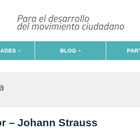
DADES
BLOG
PART
a
r – Johann Strauss