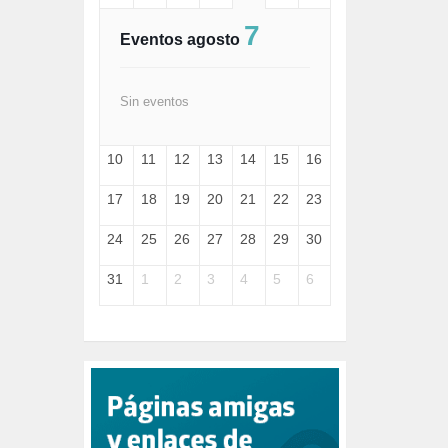
FASCISMO (57)
7
FELICIDAD (1)
Eventos agosto
FEMINISMO (504)
FILOSOFÍA (6)
FRANCISCO (5)
Sin eventos
GENOCIDIO (1)
GUERRA (133)
10
11
12
13
14
15
16
HUGO ZÁRATE (30)
HUMOR (1)
17
18
19
20
21
22
23
I A (2)
IA (1)
24
25
26
27
28
29
30
INDEPENDENCIA (15)
INMIGRACIÓN (144)
31
1
2
3
4
5
6
INTELIGENCIA ARTIFICIAL (1)
INTERNET (1)
ISRAEL (4)
IZQUIERDA (3)
JANE GOODDALL (1)
JAZZ (1)
JÓVENES (28)
JUSTICIA (13)