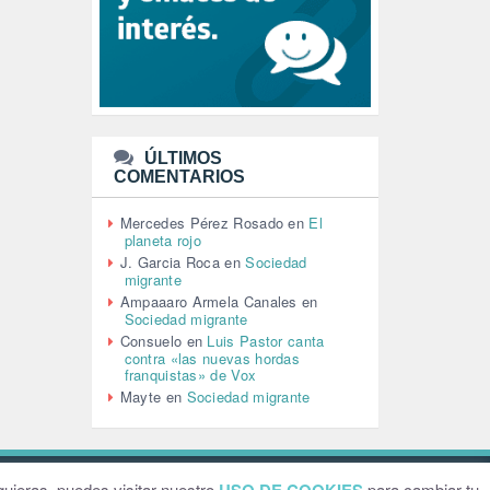
LEÓN XIV (5)
LGTBI (1)
LIBROS (96)
MACHISMO (147)
MEDIOAMBIENTE (186)
MEDIOS DE COMUNICACIÓN
(110)
ÚLTIMOS
MEMORIA HISTÓRICA (232)
COMENTARIOS
MONARQUÍA (26)
MUSICA (19)
Mercedes Pérez Rosado
en
El
NATURALEZA (1)
planeta rojo
PALESTINA (8)
J. Garcia Roca
en
Sociedad
PARTICIPACIÓN CIUDADANA (392)
migrante
PAZ (2)
Ampaaaro Armela Canales
en
Sociedad migrante
PENSIONES (12)
Consuelo
en
Luis Pastor canta
PEPE MUJICA (2)
contra «las nuevas hordas
PESCADORES (1)
franquistas» de Vox
POBREZA (2)
Mayte
en
Sociedad migrante
POLÍTICA ESPAÑA (1001)
POLÍTICA EUROPA (112)
POLÍTICA INTERNACIONAL (366)
POLÍTICA VALENCIA (357)
ebsite by
Grafital
uieras, puedes visitar nuestro
para cambiar tu