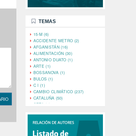
TEMAS
15-M (6)
ACCIDENTE METRO (2)
AFGANISTÁN (16)
ALIMENTACIÓN (30)
ANTONIO DUATO (1)
ARTE (1)
BOSSANOVA (1)
BULOS (1)
C I (1)
CAMBIO CLIMÁTICO (237)
CATALUÑA (50)
ARIO
CETA (2)
CHINA (4)
CIENCIA (5)
CINE (35)
CIUDADANÍA (633)