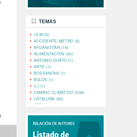
e
TEMAS
e
15-M (6)
ACCIDENTE METRO (2)
AFGANISTÁN (16)
ALIMENTACIÓN (30)
ANTONIO DUATO (1)
ARTE (1)
BOSSANOVA (1)
BULOS (1)
C I (1)
CAMBIO CLIMÁTICO (238)
CATALUÑA (50)
CETA (2)
CHINA (4)
a
CIENCIA (5)
CINE (35)
CIUDADANÍA (633)