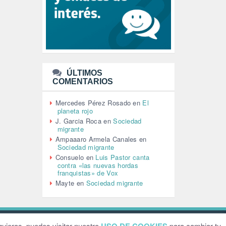
LEÓN XIV (5)
LGTBI (1)
LIBROS (96)
MACHISMO (147)
MEDIOAMBIENTE (186)
MEDIOS DE COMUNICACIÓN
(110)
ÚLTIMOS
MEMORIA HISTÓRICA (232)
COMENTARIOS
MONARQUÍA (26)
MUSICA (19)
Mercedes Pérez Rosado
en
El
NATURALEZA (1)
planeta rojo
PALESTINA (8)
J. Garcia Roca
en
Sociedad
PARTICIPACIÓN CIUDADANA (392)
migrante
PAZ (2)
Ampaaaro Armela Canales
en
Sociedad migrante
PENSIONES (12)
Consuelo
en
Luis Pastor canta
PEPE MUJICA (2)
contra «las nuevas hordas
PESCADORES (1)
franquistas» de Vox
POBREZA (2)
Mayte
en
Sociedad migrante
POLÍTICA ESPAÑA (1001)
POLÍTICA EUROPA (112)
POLÍTICA INTERNACIONAL (367)
POLÍTICA VALENCIA (357)
ebsite by
Grafital
uieras, puedes visitar nuestro
para cambiar tu