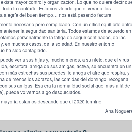
 y existe mayor control y organización. Lo que no quiere decir qu
: todo lo contrario. Estamos viendo que el verano, las
, la alegría del buen tiempo… nos está pasando factura.
mente necesario pero complicado. Con un difícil equilibrio entr
y mantener la seguridad sanitaria. Todos estamos de acuerdo en
notamos personalmente la fatiga de seguir confinados, de las
, y, en muchos casos, de la soledad. En nuestro entorno
ue ha sido contagiado.
uede ver a sus hijas y, mucho menos, a su nieto, que el virus
ida, escritora, amiga de sus amigas, activa, se encuentra en un
en más estrechas sus paredes, le ahoga el aire que respira, y
cha de menos los abrazos, las comidas del domingo, recoger al
s con sus amigas. Esa era la normalidad social que, más allá de
e), puede volvernos algo desquiciados.
n mayoría estamos deseando que el 2020 termine.
Ana Noguer