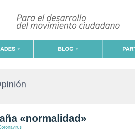
DADES
BLOG
PART
Opinión
raña «normalidad»
Coronavirus