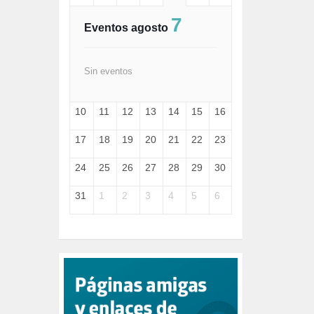
FASCISMO (57)
7
FELICIDAD (1)
Eventos agosto
FEMINISMO (504)
FILOSOFÍA (6)
FRANCISCO (5)
Sin eventos
GENOCIDIO (1)
GUERRA (133)
10
11
12
13
14
15
16
HUGO ZÁRATE (30)
HUMOR (1)
17
18
19
20
21
22
23
I A (2)
IA (1)
24
25
26
27
28
29
30
INDEPENDENCIA (15)
INMIGRACIÓN (145)
31
1
2
3
4
5
6
INTELIGENCIA ARTIFICIAL (1)
INTERNET (1)
ISRAEL (4)
IZQUIERDA (3)
JANE GOODDALL (1)
JAZZ (1)
JÓVENES (28)
JUSTICIA (13)