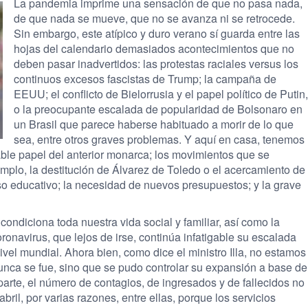
La pandemia imprime una sensación de que no pasa nada,
de que nada se mueve, que no se avanza ni se retrocede.
Sin embargo, este atípico y duro verano sí guarda entre las
hojas del calendario demasiados acontecimientos que no
deben pasar inadvertidos: las protestas raciales versus los
continuos excesos fascistas de Trump; la campaña de
EEUU; el conflicto de Bielorrusia y el papel político de Putin,
o la preocupante escalada de popularidad de Bolsonaro en
un Brasil que parece haberse habituado a morir de lo que
sea, entre otros graves problemas. Y aquí en casa, tenemos
able papel del anterior monarca; los movimientos que se
emplo, la destitución de Álvarez de Toledo o el acercamiento de
so educativo; la necesidad de nuevos presupuestos; y la grave
condiciona toda nuestra vida social y familiar, así como la
ronavirus, que lejos de irse, continúa infatigable su escalada
ivel mundial. Ahora bien, como dice el ministro Illa, no estamos
unca se fue, sino que se pudo controlar su expansión a base de
parte, el número de contagios, de ingresados y de fallecidos no
ril, por varias razones, entre ellas, porque los servicios