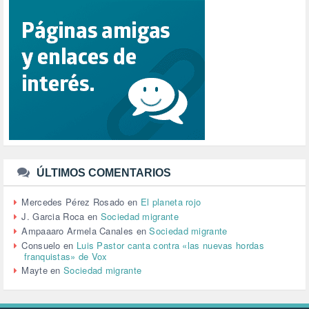
REFUGIADOS (127)
RELIGIÓN (114)
REPUBLICA (1)
SALUD (108)
SENSIBILIZACIÓN (576)
SINDICATOS (12)
TERRORISMO (40)
TRABAJO (14)
TRANSPORTE (2)
TTIP (6)
TURISMO (12)
URBANISMO (1)
ÚLTIMOS COMENTARIOS
URBANIZACIÓN (1)
VEJEZ (1)
Mercedes Pérez Rosado
en
El planeta rojo
VENEZUELA (3)
J. Garcia Roca
en
Sociedad migrante
VENEZULA (1)
Ampaaaro Armela Canales
en
Sociedad migrante
VIAJES (1)
Consuelo
en
Luis Pastor canta contra «las nuevas hordas
franquistas» de Vox
VIOLENCIA (2)
Mayte
en
Sociedad migrante
VIOLENCIA DE GÉNERO (223)
VIVIENDA (9)
VOLODIMIR ZELENSKY (1)