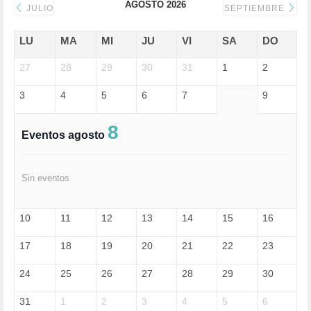
AGOSTO 2026
DONALD TRUMP (82)
JULIO
SEPTIEMBRE
ECONOMÍA (322)
EDGAR MORIN (1)
LU
MA
MI
JU
VI
SA
DO
EDUCACIÓN (452)
27
EMIGRACIÓN (4)
28
29
30
31
1
2
EPSTEIN (1)
3
4
5
6
7
8
9
ESPECULACIÓN (2)
EXTREMA-DERECHA (56)
FASCISMO (57)
8
Eventos agosto
FELICIDAD (1)
FEMINISMO (504)
FILOSOFÍA (6)
Sin eventos
FRANCISCO (5)
GENOCIDIO (1)
GUERRA (133)
10
11
12
13
14
15
16
HUGO ZÁRATE (30)
HUMOR (1)
17
18
19
20
21
22
23
I A (2)
IA (1)
24
25
26
27
28
29
30
INDEPENDENCIA (15)
INMIGRACIÓN (145)
31
1
2
3
4
5
6