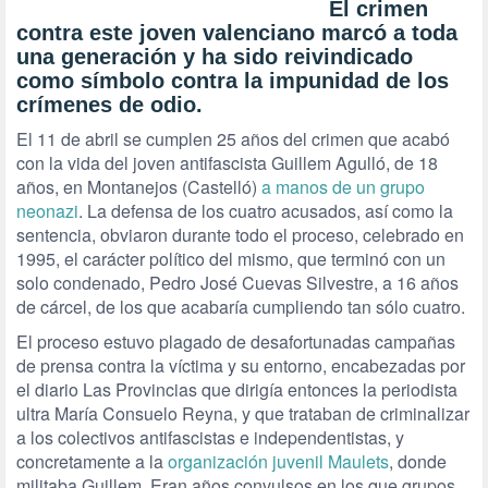
El crimen
contra este joven valenciano marcó a toda
una generación y ha sido reivindicado
como símbolo contra la impunidad de los
crímenes de odio.
El 11 de abril se cumplen 25 años del crimen que acabó
con la vida del joven antifascista Guillem Agulló, de 18
años, en Montanejos (Castelló)
a manos de un grupo
neonazi
. La defensa de los cuatro acusados, así como la
sentencia, obviaron durante todo el proceso, celebrado en
1995, el carácter político del mismo, que terminó con un
solo condenado, Pedro José Cuevas Silvestre, a 16 años
de cárcel, de los que acabaría cumpliendo tan sólo cuatro.
El proceso estuvo plagado de desafortunadas campañas
de prensa contra la víctima y su entorno, encabezadas por
el diario Las Provincias que dirigía entonces la periodista
ultra María Consuelo Reyna, y que trataban de criminalizar
a los colectivos antifascistas e independentistas, y
concretamente a la
organización juvenil Maulets
, donde
militaba Guillem. Eran años convulsos en los que grupos