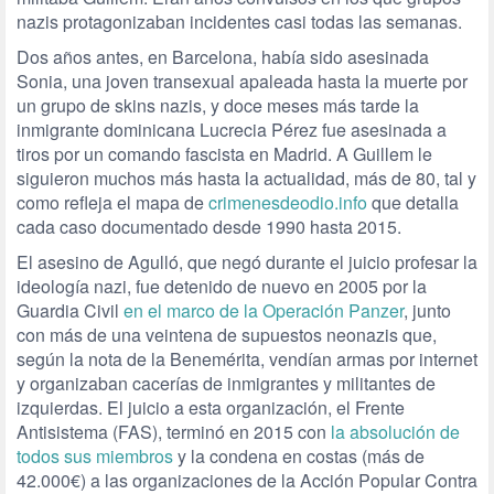
nazis protagonizaban incidentes casi todas las semanas.
Dos años antes, en Barcelona, había sido asesinada
Sonia, una joven transexual apaleada hasta la muerte por
un grupo de skins nazis, y doce meses más tarde la
inmigrante dominicana Lucrecia Pérez fue asesinada a
tiros por un comando fascista en Madrid. A Guillem le
siguieron muchos más hasta la actualidad, más de 80, tal y
como refleja el mapa de
crimenesdeodio.info
que detalla
cada caso documentado desde 1990 hasta 2015.
El asesino de Agulló, que negó durante el juicio profesar la
ideología nazi, fue detenido de nuevo en 2005 por la
Guardia Civil
en el marco de la Operación Panzer
, junto
con más de una veintena de supuestos neonazis que,
según la nota de la Benemérita, vendían armas por internet
y organizaban cacerías de inmigrantes y militantes de
izquierdas. El juicio a esta organización, el Frente
Antisistema (FAS), terminó en 2015 con
la absolución de
todos sus miembros
y la condena en costas (más de
42.000€) a las organizaciones de la Acción Popular Contra