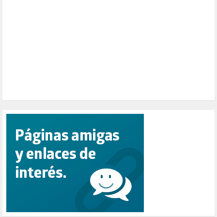
PENSIONES (12)
PEPE MUJICA (2)
PESCADORES (1)
POBREZA (2)
POLÍTICA ESPAÑA (1001)
POLÍTICA EUROPA (112)
POLÍTICA INTERNACIONAL (367)
POLÍTICA VALENCIA (357)
POPULISMO (1)
PRIORIDAD NACIONAL (1)
PUERTO DE VALENCIA (1)
RACISMO (1)
REFUGIADOS (127)
RELIGIÓN (114)
REPUBLICA (1)
SALUD (108)
SENSIBILIZACIÓN (576)
SINDICATOS (12)
TERRORISMO (40)
TRABAJO (14)
TRANSPORTE (2)
TTIP (6)