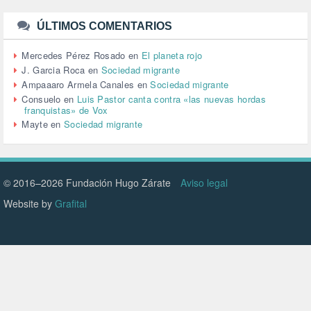
TURISMO (12)
URBANISMO (1)
ÚLTIMOS COMENTARIOS
URBANIZACIÓN (1)
VEJEZ (1)
Mercedes Pérez Rosado
en
El planeta rojo
VENEZUELA (3)
J. Garcia Roca
en
Sociedad migrante
VENEZULA (1)
Ampaaaro Armela Canales
en
Sociedad migrante
VIAJES (1)
Consuelo
en
Luis Pastor canta contra «las nuevas hordas
franquistas» de Vox
VIOLENCIA (2)
Mayte
en
Sociedad migrante
VIOLENCIA DE GÉNERO (223)
VIVIENDA (9)
VOLODIMIR ZELENSKY (1)
© 2016–2026 Fundación Hugo Zárate
Aviso legal
Website by
Grafital