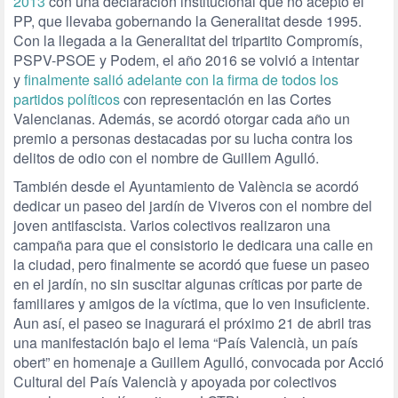
2013
con una declaración institucional que no aceptó el
PP, que llevaba gobernando la Generalitat desde 1995.
Con la llegada a la Generalitat del tripartito Compromís,
PSPV-PSOE y Podem, el año 2016 se volvió a intentar
y
finalmente salió adelante con la firma de todos los
partidos políticos
con representación en las Cortes
Valencianas. Además, se acordó otorgar cada año un
premio a personas destacadas por su lucha contra los
delitos de odio con el nombre de Guillem Agulló.
También desde el Ayuntamiento de València se acordó
dedicar un paseo del jardín de Viveros con el nombre del
joven antifascista. Varios colectivos realizaron una
campaña para que el consistorio le dedicara una calle en
la ciudad, pero finalmente se acordó que fuese un paseo
en el jardín, no sin suscitar algunas críticas por parte de
familiares y amigos de la víctima, que lo ven insuficiente.
Aun así, el paseo se inagurará el próximo 21 de abril tras
una manifestación bajo el lema “País Valencià, un país
obert” en homenaje a Guillem Agulló, convocada por Acció
Cultural del País Valencià y apoyada por colectivos