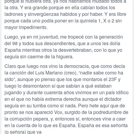
porque si hubiera otra, ya nos habríamos mudado todos a
la otra. Y era grande porque en ella cabían todos los
ladrones y sinvergüenzas habidos y por haber. Y era libre
porque cada uno podía poner en la quiniela 1, X o 2 sin
mayor impedimento.
Luego, ya en mi juventud, me tropecé con la generación
del 98 y todos sus descendientes, que a unos les dolía
España mientras otros la desvertebraban, con lo que yo
seguía sin caerme de la higuera.
Claro que luego nos vino la democracia, que como decía
la canción del Luis Mariano (creo), “nadie sabe como ha
sido”, aunque yo pienso que los que montaros el 23F y
luego lo desmontaron sí que sabían a qué estaban
jugando y durante cuarenta años vivimos en un país idílico
en el que no había extrema derecha aunque el dictador
seguía en su tumba como si nada. Pero hete aquí que de
pronto se nos apareció Vox, surgido de la podredumbre de
la corrupción pepera, y, entonces sí, entonces vine a caer
en la cuenta de lo que es España. España es esa señorita
(o señora) que va