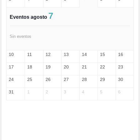
ESPECULACIÓN (2)
EXTREMA-DERECHA (56)
FASCISMO (57)
7
Eventos agosto
FELICIDAD (1)
FEMINISMO (504)
FILOSOFÍA (6)
Sin eventos
FRANCISCO (5)
GENOCIDIO (1)
GUERRA (133)
10
11
12
13
14
15
16
HUGO ZÁRATE (30)
HUMOR (1)
17
18
19
20
21
22
23
I A (2)
IA (1)
24
25
26
27
28
29
30
INDEPENDENCIA (15)
INMIGRACIÓN (144)
31
1
2
3
4
5
6
INTELIGENCIA ARTIFICIAL (1)
INTERNET (1)
ISRAEL (4)
IZQUIERDA (3)
JANE GOODDALL (1)
JAZZ (1)
JÓVENES (28)