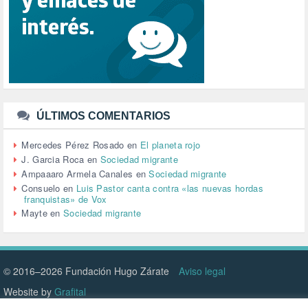
SENSIBILIZACIÓN (576)
SINDICATOS (12)
TERRORISMO (40)
TRABAJO (14)
TRANSPORTE (2)
TTIP (6)
TURISMO (12)
URBANISMO (1)
ÚLTIMOS COMENTARIOS
URBANIZACIÓN (1)
VEJEZ (1)
Mercedes Pérez Rosado
en
El planeta rojo
VENEZUELA (3)
J. Garcia Roca
en
Sociedad migrante
VENEZULA (1)
Ampaaaro Armela Canales
en
Sociedad migrante
VIAJES (1)
Consuelo
en
Luis Pastor canta contra «las nuevas hordas
franquistas» de Vox
VIOLENCIA (2)
Mayte
en
Sociedad migrante
VIOLENCIA DE GÉNERO (223)
VIVIENDA (9)
VOLODIMIR ZELENSKY (1)
© 2016–2026 Fundación Hugo Zárate
Aviso legal
Website by
Grafital