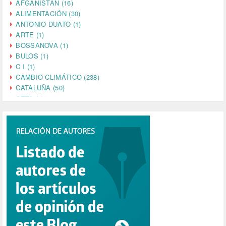
AFGANISTÁN (16)
ALIMENTACIÓN (30)
ANTONIO DUATO (1)
ARTE (1)
BOSSANOVA (1)
BULOS (1)
C I (1)
CAMBIO CLIMÁTICO (238)
CATALUÑA (50)
CETA (2)
CHINA (4)
CIENCIA (5)
CINE (35)
CIUDADANÍA (633)
COMPROMISO (2)
CONFERENCIA (1)
CONSUMO (1)
CORONAVIRUS (155)
CORRUPCIÓN (215)
CULTURA (704)
DANA (78)
DD.HH. (1)