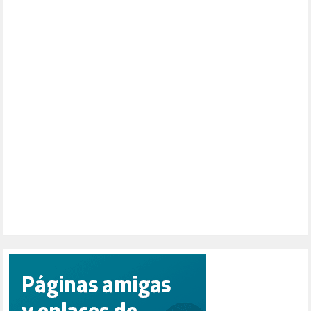
MONARQUÍA (26)
MUSICA (19)
NATURALEZA (1)
PALESTINA (8)
PARTICIPACIÓN CIUDADANA (392)
PAZ (2)
PENSIONES (12)
PEPE MUJICA (2)
PESCADORES (1)
POBREZA (2)
POLÍTICA ESPAÑA (1001)
POLÍTICA EUROPA (112)
POLÍTICA INTERNACIONAL (367)
POLÍTICA VALENCIA (357)
POPULISMO (1)
PRIORIDAD NACIONAL (1)
PUERTO DE VALENCIA (1)
RACISMO (1)
REFUGIADOS (127)
RELIGIÓN (114)
REPUBLICA (1)
SALUD (108)