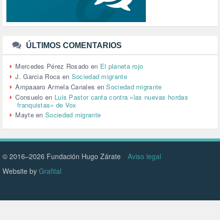
TRABAJO (14)
TRANSPORTE (3)
TTIP (6)
TURISMO (12)
URBANISMO (1)
ÚLTIMOS COMENTARIOS
URBANIZACIÓN (1)
VEJEZ (1)
Mercedes Pérez Rosado
en
El planeta rojo
VENEZUELA (3)
J. Garcia Roca
en
Sociedad migrante
VENEZULA (1)
Ampaaaro Armela Canales
en
Sociedad migrante
VIAJES (1)
Consuelo
en
Luis Pastor canta contra «las nuevas hordas
franquistas» de Vox
VIOLENCIA (2)
Mayte
en
Sociedad migrante
VIOLENCIA DE GÉNERO (223)
VIVIENDA (9)
VOLODIMIR ZELENSKY (1)
© 2016–2026 Fundación Hugo Zárate
Aviso legal
Website by
Grafital