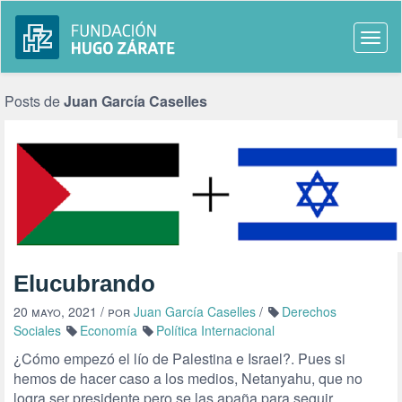
Togg
navi
Posts de
Juan García Caselles
Elucubrando
20 mayo, 2021
/ por
Juan García Caselles
/
Derechos
Sociales
Economía
Política Internacional
¿Cómo empezó el lío de Palestina e Israel?. Pues si
hemos de hacer caso a los medios, Netanyahu, que no
logra ser presidente pero se las apaña para seguir