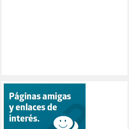
PARTICIPACIÓN CIUDADANA (393)
PAZ (2)
PENSIONES (12)
PEPE MUJICA (2)
PESCADORES (1)
POBREZA (2)
POLÍTICA ESPAÑA (1001)
POLÍTICA EUROPA (112)
POLÍTICA INTERNACIONAL (367)
POLÍTICA VALENCIA (358)
POPULISMO (1)
PRIORIDAD NACIONAL (1)
PUERTO DE VALENCIA (1)
RACISMO (1)
REFUGIADOS (127)
RELIGIÓN (114)
REPUBLICA (1)
SALUD (108)
SENSIBILIZACIÓN (576)
SINDICATOS (12)
TERRORISMO (40)