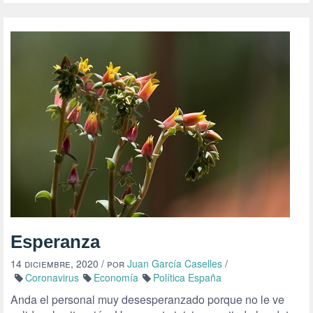
Esperanza
14 diciembre, 2020
/ por
Juan García Caselles
/
Coronavirus
Economía
Política España
Anda el personal muy desesperanzado porque no le ve