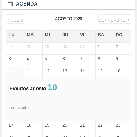
DEPORTES (2)
AGENDA
DERECHOS SOCIALES (740)
DICTADURA (1)
AGOSTO 2026
DONALD TRUMP (82)
JULIO
SEPTIEMBRE
ECONOMÍA (322)
EDGAR MORIN (1)
LU
MA
MI
JU
VI
SA
DO
EDUCACIÓN (452)
27
EMIGRACIÓN (4)
28
29
30
31
1
2
EPSTEIN (1)
3
4
5
6
7
8
9
ESPECULACIÓN (2)
EXTREMA-DERECHA (56)
10
11
12
13
14
15
16
FASCISMO (57)
FELICIDAD (1)
FEMINISMO (504)
10
Eventos agosto
FILOSOFÍA (6)
FRANCISCO (5)
GENOCIDIO (1)
Sin eventos
GUERRA (133)
HUGO ZÁRATE (30)
HUMOR (1)
17
18
19
20
21
22
23
I A (2)
IA (1)