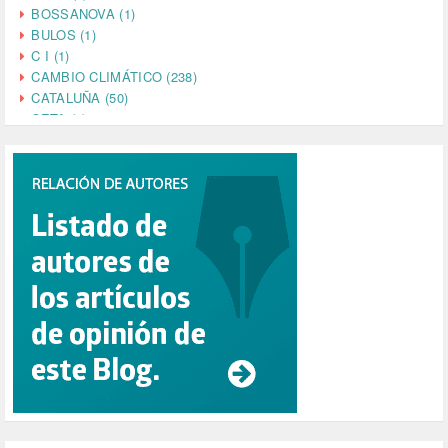
BOSSANOVA (1)
BULOS (1)
C I (1)
CAMBIO CLIMÁTICO (238)
CATALUÑA (50)
CETA (2)
CHINA (4)
CIENCIA (5)
CINE (35)
CIUDADANÍA (633)
COMPROMISO (2)
CONFERENCIA (1)
CONSUMO (1)
CORONAVIRUS (155)
CORRUPCIÓN (215)
CULTURA (704)
DANA (78)
DD.HH. (1)
DEMOCRACIA (1)
DEMOCRAIA (1)
DEPORTE (3)