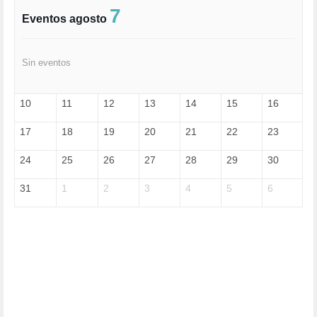
FASCISMO (57)
7
Eventos agosto
FELICIDAD (1)
FEMINISMO (504)
FILOSOFÍA (6)
Sin eventos
FRANCISCO (5)
GENOCIDIO (1)
GUERRA (133)
10
11
12
13
14
15
16
HUGO ZÁRATE (30)
HUMOR (1)
17
18
19
20
21
22
23
I A (2)
IA (1)
24
25
26
27
28
29
30
INDEPENDENCIA (15)
INMIGRACIÓN (145)
31
1
2
3
4
5
6
INTELIGENCIA ARTIFICIAL (1)
INTERNET (1)
ISRAEL (4)
IZQUIERDA (3)
JANE GOODDALL (1)
JAZZ (1)
JÓVENES (28)
JUSTICIA (13)