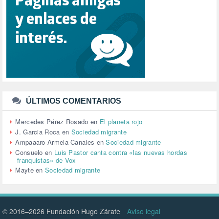
REPUBLICA (1)
SALUD (108)
SENSIBILIZACIÓN (576)
SINDICATOS (12)
TERRORISMO (40)
TRABAJO (14)
TRANSPORTE (3)
TTIP (6)
TURISMO (12)
URBANISMO (1)
ÚLTIMOS COMENTARIOS
URBANIZACIÓN (1)
VEJEZ (1)
Mercedes Pérez Rosado
en
El planeta rojo
VENEZUELA (3)
J. Garcia Roca
en
Sociedad migrante
VENEZULA (1)
Ampaaaro Armela Canales
en
Sociedad migrante
VIAJES (1)
Consuelo
en
Luis Pastor canta contra «las nuevas hordas
franquistas» de Vox
VIOLENCIA (2)
Mayte
en
Sociedad migrante
VIOLENCIA DE GÉNERO (223)
VIVIENDA (9)
VOLODIMIR ZELENSKY (1)
© 2016–2026 Fundación Hugo Zárate
Aviso legal