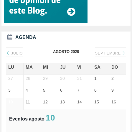
DANA (78)
DD.HH. (1)
DEMOCRACIA (1)
DEMOCRAIA (1)
DEPORTE (3)
DEPORTES (2)
AGENDA
DERECHOS SOCIALES (740)
DICTADURA (1)
AGOSTO 2026
DONALD TRUMP (82)
JULIO
SEPTIEMBRE
ECONOMÍA (322)
EDGAR MORIN (1)
LU
MA
MI
JU
VI
SA
DO
EDUCACIÓN (452)
27
EMIGRACIÓN (4)
28
29
30
31
1
2
EPSTEIN (1)
3
4
5
6
7
8
9
ESPECULACIÓN (2)
EXTREMA-DERECHA (56)
10
11
12
13
14
15
16
FASCISMO (57)
FELICIDAD (1)
FEMINISMO (504)
10
Eventos agosto
FILOSOFÍA (6)
FRANCISCO (5)