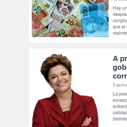
Hay un
despla
conglo
que el
realmen
A p
gob
cor
3 septi
La pre
excepc
enfren
calida
distint