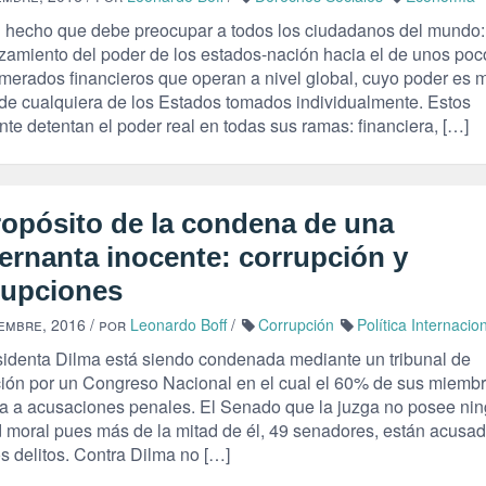
 hecho que debe preocupar a todos los ciudadanos del mundo:
zamiento del poder de los estados-nación hacia el de unos poc
merados financieros que operan a nivel global, cuyo poder es 
 de cualquiera de los Estados tomados individualmente. Estos
te detentan el poder real en todas sus ramas: financiera, […]
ropósito de la condena de una
ernanta inocente: corrupción y
rupciones
embre, 2016
/ por
Leonardo Boff
/
Corrupción
Política Internacio
sidenta Dilma está siendo condenada mediante un tribunal de
ión por un Congreso Nacional en el cual el 60% de sus miemb
ta a acusaciones penales. El Senado que la juzga no posee ni
d moral pues más de la mitad de él, 49 senadores, están acusa
os delitos. Contra Dilma no […]