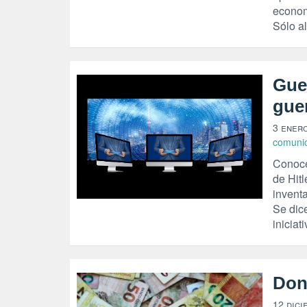
econom
Sólo al
Gue
gue
3 enero
comuni
Conoce
de Hitl
invent
Se dic
iniciat
Don
12 dici