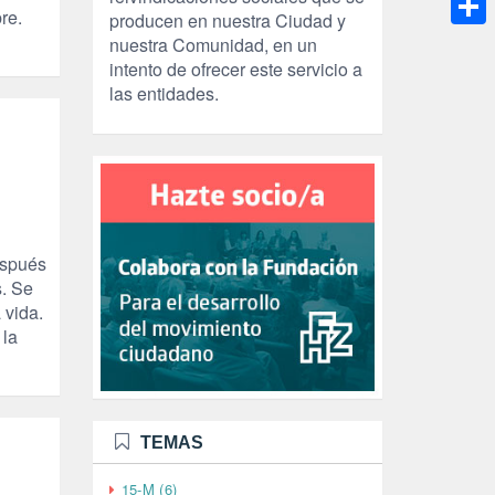
re.
producen en nuestra Ciudad y
Compa
nuestra Comunidad, en un
intento de ofrecer este servicio a
las entidades.
espués
s. Se
 vida.
 la
TEMAS
15-M (6)