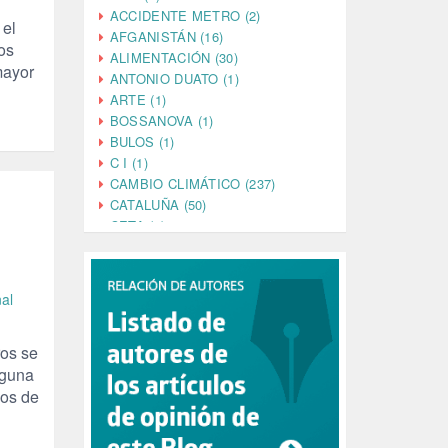
ACCIDENTE METRO (2)
 el
AFGANISTÁN (16)
os
ALIMENTACIÓN (30)
mayor
ANTONIO DUATO (1)
ARTE (1)
BOSSANOVA (1)
BULOS (1)
C I (1)
CAMBIO CLIMÁTICO (237)
CATALUÑA (50)
CETA (2)
CHINA (4)
CIENCIA (5)
CINE (35)
nal
CIUDADANÍA (633)
COMPROMISO (2)
ros se
CONFERENCIA (1)
CONSUMO (1)
nguna
CORONAVIRUS (155)
dos de
CORRUPCIÓN (215)
CULTURA (704)