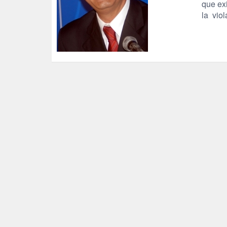
que exi
la vio