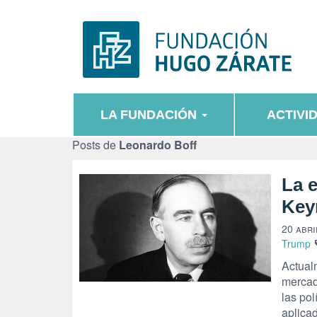
LA FUNDACIÓN
ACTIVI
Posts de
Leonardo Boff
La 
Key
20 abri
Trump
Actual
mercad
las po
aplica