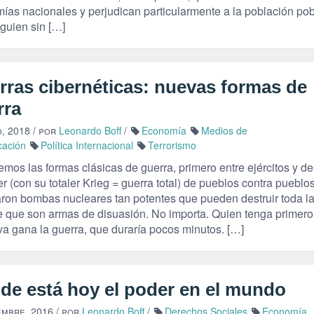
ías nacionales y perjudican particularmente a la población pob
guien sin […]
rras cibernéticas: nuevas formas de
rra
, 2018
/ por
Leonardo Boff
/
Economía
Medios de
cación
Política Internacional
Terrorismo
mos las formas clásicas de guerra, primero entre ejércitos y d
er (con su totaler Krieg = guerra total) de pueblos contra pueblo
aron bombas nucleares tan potentes que pueden destruir toda la
e que son armas de disuasión. No importa. Quien tenga primero
iva gana la guerra, que duraría pocos minutos. […]
de está hoy el poder en el mundo
embre, 2016
/ por
Leonardo Boff
/
Derechos Sociales
Economía