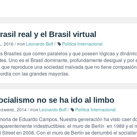
rasil real y el Brasil virtual
l, 2016
/ por
Leonardo Boff
/
Política Internacional
s Brasiles que corren paralelos y que poseen lógicas y dinámi
ntes. Uno es el Brasil dominante, profundamente desigual y por 
o, que reproduce una sociedad malvada que no tiene compasión
cordia con las grandes mayorías.
ocialismo no se ha ido al limbo
tiembre, 2014
/ por
Leonardo Boff
/
Política Internacional
oria de Eduardo Campos. Nuestra generación ha visto caer d
aparentemente indestructibles: el muro de Berlín en 1989 y el 
l Street en 2008. Con el muro de Berlín se derrumbó el sociali