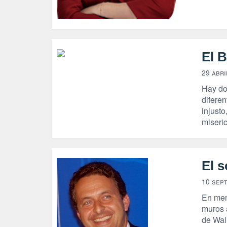
El B
29 abri
Hay do
difere
injust
miseri
El s
10 sep
En mem
muros 
de Wal