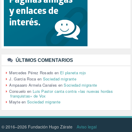
REPUBLICA (1)
SALUD (108)
SENSIBILIZACIÓN (576)
SINDICATOS (12)
TERRORISMO (40)
TRABAJO (14)
TRANSPORTE (2)
TTIP (6)
TURISMO (12)
URBANISMO (1)
ÚLTIMOS COMENTARIOS
URBANIZACIÓN (1)
VEJEZ (1)
Mercedes Pérez Rosado
en
El planeta rojo
VENEZUELA (3)
J. Garcia Roca
en
Sociedad migrante
VENEZULA (1)
Ampaaaro Armela Canales
en
Sociedad migrante
VIAJES (1)
Consuelo
en
Luis Pastor canta contra «las nuevas hordas
franquistas» de Vox
VIOLENCIA (2)
Mayte
en
Sociedad migrante
VIOLENCIA DE GÉNERO (223)
VIVIENDA (9)
VOLODIMIR ZELENSKY (1)
© 2016–2026 Fundación Hugo Zárate
Aviso legal