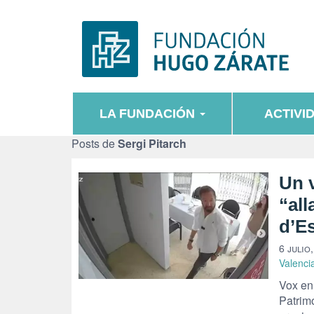
LA FUNDACIÓN
ACTIVI
Posts de
Sergi Pitarch
Un 
“all
d’Es
6 julio
Valenci
Vox en
Patrimo