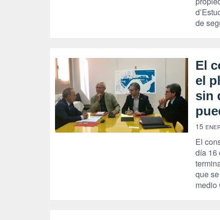
propied
d’Estu
de seg
El c
el p
sin 
pue
15 ene
El con
día 16
termin
que se
medio 