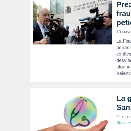
Prea
fra
pet
10 mayo
La Fis
penas 
confies
desvia
alguno
Valenc
La g
Sani
21 sep
Sociale