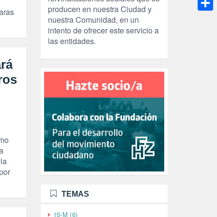
producen en nuestra Ciudad y
aras
Compa
nuestra Comunidad, en un
intento de ofrecer este servicio a
las entidades.
ará
ros
imo
a
la
por
TEMAS
15-M (6)