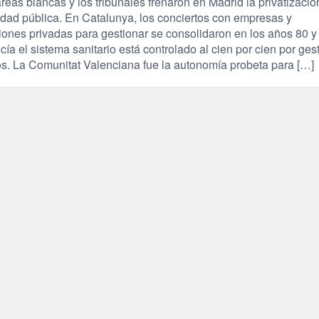
eas blancas y los tribunales frenaron en Madrid la privatizació
idad pública. En Catalunya, los conciertos con empresas y
iones privadas para gestionar se consolidaron en los años 80 y
ía el sistema sanitario está controlado al cien por cien por ges
os. La Comunitat Valenciana fue la autonomía probeta para […]