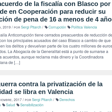
cuerdo de la fiscalía con Blasco por 
ude en Cooperación para reducir su
ición de pena de 16 a menos de 4 añ
, 2019
/ por
Sergi Pitarch
/
Corrupción
Política Valencia
calía Anticorrupción tiene cerrados preacuerdos de reducción d
con los principales acusados del caso Blasco a cambio de que
en los delitos y devuelvan parte de los cuatro millones de euro
dos. La Abogacía de la Generalitat está a punto de sumarse a
s acuerdos, aunque reclama más dinero y la Coordinadora
iana de […]
uerra contra la privatización de la
dad se libra en Valencia
tiembre, 2017
/ por
Sergi Pitarch
/
Derechos
s
Salud
Sensibilización