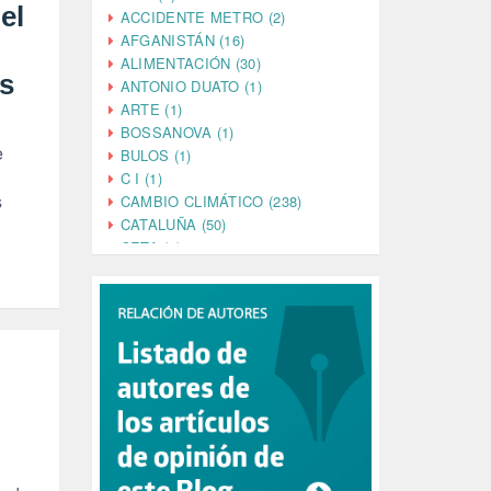
el
ACCIDENTE METRO (2)
AFGANISTÁN (16)
ALIMENTACIÓN (30)
os
ANTONIO DUATO (1)
ARTE (1)
BOSSANOVA (1)
e
BULOS (1)
C I (1)
s
CAMBIO CLIMÁTICO (238)
CATALUÑA (50)
CETA (2)
CHINA (4)
CIENCIA (5)
CINE (35)
CIUDADANÍA (633)
COMPROMISO (2)
CONFERENCIA (1)
CONSUMO (1)
CORONAVIRUS (155)
CORRUPCIÓN (215)
CULTURA (704)