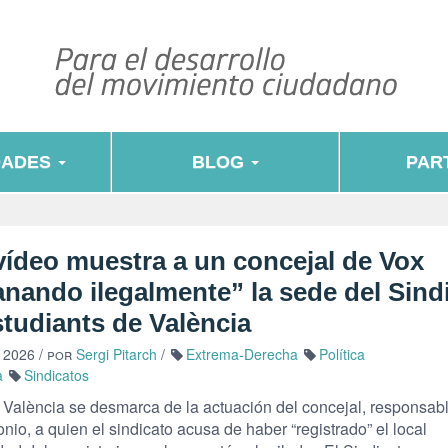
DADES
BLOG
PART
vídeo muestra a un concejal de Vox
anando ilegalmente” la sede del Sind
tudiants de València
, 2026
/ por
Sergi Pitarch
/
Extrema-Derecha
Política
a
Sindicatos
 València se desmarca de la actuación del concejal, responsab
nio, a quien el sindicato acusa de haber “registrado” el local