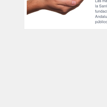
Las mar
la San
fundac
Andaluc
públic