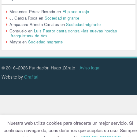
URBANIZACIÓN (1)
VEJEZ (1)
Mercedes Pérez Rosado
en
El planeta rojo
VENEZUELA (3)
J. Garcia Roca
en
Sociedad migrante
VENEZULA (1)
Ampaaaro Armela Canales
en
Sociedad migrante
VIAJES (1)
Consuelo
en
Luis Pastor canta contra «las nuevas hordas
franquistas» de Vox
VIOLENCIA (2)
Mayte
en
Sociedad migrante
VIOLENCIA DE GÉNERO (223)
VIVIENDA (9)
VOLODIMIR ZELENSKY (1)
© 2016–2026 Fundación Hugo Zárate
Aviso legal
Website by
Grafital
Nuestra web utiliza cookies para ofrecerte un mejor servicio. Si
continúas navegando, consideramos que aceptas su uso. Siempre