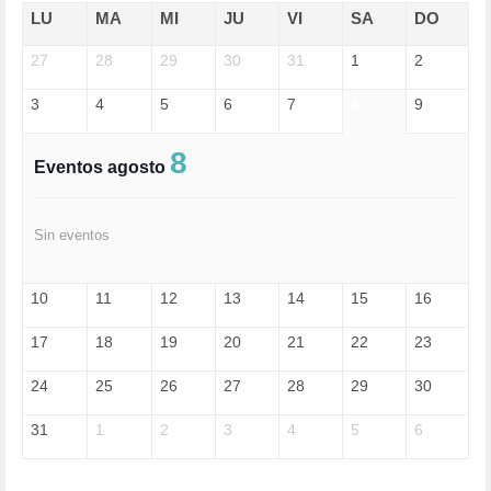
EDGAR MORIN (1)
LU
MA
MI
JU
VI
SA
DO
EDUCACIÓN (452)
27
EMIGRACIÓN (4)
28
29
30
31
1
2
EPSTEIN (1)
3
4
5
6
7
8
9
ESPECULACIÓN (2)
EXTREMA-DERECHA (56)
FASCISMO (57)
8
Eventos agosto
FELICIDAD (1)
FEMINISMO (504)
FILOSOFÍA (6)
Sin eventos
FRANCISCO (5)
GENOCIDIO (1)
GUERRA (133)
10
11
12
13
14
15
16
HUGO ZÁRATE (30)
HUMOR (1)
17
18
19
20
21
22
23
I A (2)
IA (1)
24
25
26
27
28
29
30
INDEPENDENCIA (15)
INMIGRACIÓN (145)
31
1
2
3
4
5
6
INTELIGENCIA ARTIFICIAL (1)
INTERNET (1)