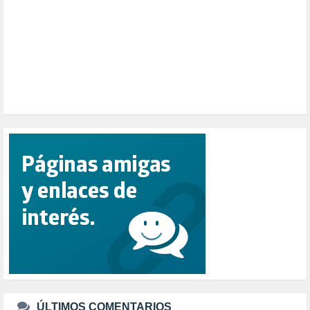
PESCADORES (1)
POBREZA (2)
POLÍTICA ESPAÑA (1001)
POLÍTICA EUROPA (112)
POLÍTICA INTERNACIONAL (367)
POLÍTICA VALENCIA (357)
POPULISMO (1)
PRIORIDAD NACIONAL (1)
PUERTO DE VALENCIA (1)
RACISMO (1)
REFUGIADOS (127)
RELIGIÓN (114)
REPUBLICA (1)
SALUD (108)
SENSIBILIZACIÓN (576)
SINDICATOS (12)
TERRORISMO (40)
TRABAJO (14)
TRANSPORTE (2)
TTIP (6)
TURISMO (12)
URBANISMO (1)
ÚLTIMOS COMENTARIOS