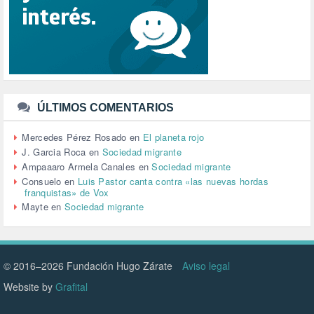
SENSIBILIZACIÓN (576)
SINDICATOS (12)
TERRORISMO (40)
TRABAJO (14)
TRANSPORTE (2)
TTIP (6)
TURISMO (12)
URBANISMO (1)
ÚLTIMOS COMENTARIOS
URBANIZACIÓN (1)
VEJEZ (1)
Mercedes Pérez Rosado
en
El planeta rojo
VENEZUELA (3)
J. Garcia Roca
en
Sociedad migrante
VENEZULA (1)
Ampaaaro Armela Canales
en
Sociedad migrante
VIAJES (1)
Consuelo
en
Luis Pastor canta contra «las nuevas hordas
franquistas» de Vox
VIOLENCIA (2)
Mayte
en
Sociedad migrante
VIOLENCIA DE GÉNERO (223)
VIVIENDA (9)
VOLODIMIR ZELENSKY (1)
© 2016–2026 Fundación Hugo Zárate
Aviso legal
Website by
Grafital