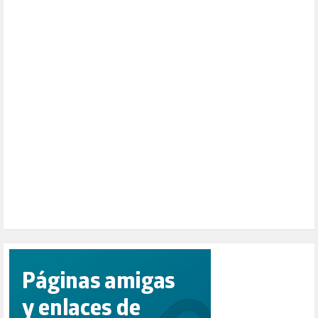
MUSICA (19)
NATURALEZA (1)
PALESTINA (8)
PARTICIPACIÓN CIUDADANA (392)
PAZ (2)
PENSIONES (12)
PEPE MUJICA (2)
PESCADORES (1)
POBREZA (2)
POLÍTICA ESPAÑA (1001)
POLÍTICA EUROPA (112)
POLÍTICA INTERNACIONAL (367)
POLÍTICA VALENCIA (357)
POPULISMO (1)
PRIORIDAD NACIONAL (1)
PUERTO DE VALENCIA (1)
RACISMO (1)
REFUGIADOS (127)
RELIGIÓN (114)
REPUBLICA (1)
SALUD (108)