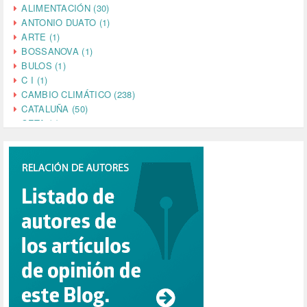
ALIMENTACIÓN (30)
ANTONIO DUATO (1)
ARTE (1)
BOSSANOVA (1)
BULOS (1)
C I (1)
CAMBIO CLIMÁTICO (238)
CATALUÑA (50)
CETA (2)
CHINA (4)
CIENCIA (5)
CINE (35)
CIUDADANÍA (633)
COMPROMISO (2)
CONFERENCIA (1)
CONSUMO (1)
CORONAVIRUS (155)
CORRUPCIÓN (215)
CULTURA (704)
DANA (78)
DD.HH. (1)