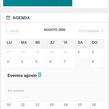
DEMOCRACIA (1)
DEMOCRAIA (1)
DEPORTE (3)
DEPORTES (2)
AGENDA
DERECHOS SOCIALES (739)
DICTADURA (1)
AGOSTO 2026
DONALD TRUMP (82)
JULIO
SEPTIEMBRE
ECONOMÍA (322)
EDGAR MORIN (1)
LU
MA
MI
JU
VI
SA
DO
EDUCACIÓN (452)
27
EMIGRACIÓN (4)
28
29
30
31
1
2
EPSTEIN (1)
3
4
5
6
7
8
9
ESPECULACIÓN (2)
EXTREMA-DERECHA (56)
FASCISMO (57)
8
Eventos agosto
FELICIDAD (1)
FEMINISMO (504)
FILOSOFÍA (6)
Sin eventos
FRANCISCO (5)
GENOCIDIO (1)
GUERRA (133)
10
11
12
13
14
15
16
HUGO ZÁRATE (30)