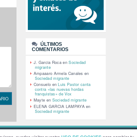
LEÓN XIV (5)
LGTBI (1)
LIBROS (96)
MACHISMO (147)
MEDIOAMBIENTE (186)
MEDIOS DE COMUNICACIÓN
(110)
ÚLTIMOS
MEMORIA HISTÓRICA (232)
COMENTARIOS
MONARQUÍA (26)
MUSICA (19)
J. Garcia Roca
en
Sociedad
NATURALEZA (1)
migrante
PALESTINA (8)
Ampaaaro Armela Canales
en
PARTICIPACIÓN CIUDADANA (392)
Sociedad migrante
PAZ (2)
Consuelo
en
Luis Pastor canta
contra «las nuevas hordas
PENSIONES (12)
franquistas» de Vox
PEPE MUJICA (2)
ARIO
Mayte
en
Sociedad migrante
PESCADORES (1)
ELENA GARCIA LAMPAYA
en
POBREZA (2)
Sociedad migrante
POLÍTICA ESPAÑA (1001)
POLÍTICA EUROPA (112)
POLÍTICA INTERNACIONAL (366)
POLÍTICA VALENCIA (357)
ebsite by
Grafital
uieras, puedes visitar nuestro
para cambiar tu