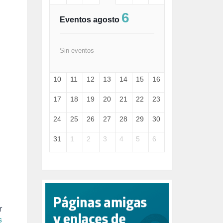
FASCISMO (57)
6
FELICIDAD (1)
Eventos agosto
FEMINISMO (504)
FILOSOFÍA (6)
FRANCISCO (5)
Sin eventos
GENOCIDIO (1)
GUERRA (133)
10
11
12
13
14
15
16
HUGO ZÁRATE (30)
HUMOR (1)
17
18
19
20
21
22
23
I A (2)
IA (1)
24
25
26
27
28
29
30
INDEPENDENCIA (15)
INMIGRACIÓN (144)
31
1
2
3
4
5
6
INTELIGENCIA ARTIFICIAL (1)
INTERNET (1)
ISRAEL (4)
IZQUIERDA (3)
JANE GOODDALL (1)
JAZZ (1)
JÓVENES (28)
r
JUSTICIA (13)
s