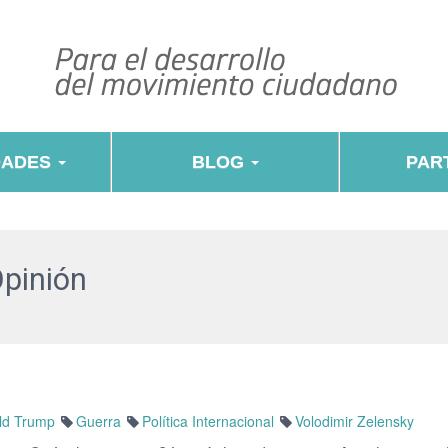
DADES
BLOG
PART
Opinión
ld Trump
Guerra
Política Internacional
Volodimir Zelensky