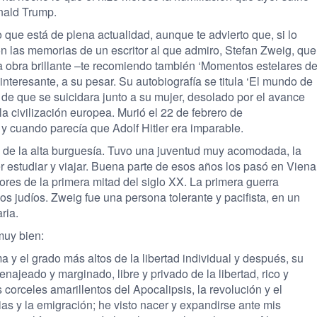
nald Trump.
 que está de plena actualidad, aunque te advierto que, si lo
on las memorias de un escritor al que admiro, Stefan Zweig, que
a obra brillante –te recomiendo también ‘Momentos estelares d
nteresante, a su pesar. Su autobiografía se titula ‘El mundo de
s de que se suicidara junto a su mujer, desolado por el avance
a civilización europea. Murió el 22 de febrero de
a y cuando parecía que Adolf Hitler era imparable.
a de la alta burguesía. Tuvo una juventud muy acomodada, la
der estudiar y viajar. Buena parte de esos años los pasó en Viena
res de la primera mitad del siglo XX. La primera guerra
s judíos. Zweig fue una persona tolerante y pacifista, en un
ria.
muy bien:
a y el grado más altos de la libertad individual y después, su
ajeado y marginado, libre y privado de la libertad, rico y
corceles amarillentos del Apocalipsis, la revolución y el
mias y la emigración; he visto nacer y expandirse ante mis