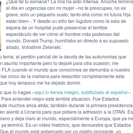
¿Qué tal tu semana? La mía ha sido intensa. Anoche termin
el día en urgencias con mi mujer –no te preocupes, no es
grave, solo un pequeño susto, tanto ella como mi futura hija
están bien–. Y desde un sitio tan lúgubre como la sala de
espera de un hospital pude presenciar el terrible
espectáculo de ver cómo el hombre más poderoso del
mundo, Donald Trump, humillaba en directo a su supuesto
aliado, Volodímir Zelenski.
tro tema; al perdón parcial de la deuda de las autonomías que
n asunto importante pero lo dejaré para otra ocasión; me
el FLA cuando el mundo que conocimos se derrumba a nuestro
 las cinco de la mañana para reescribir completamente esta
o que hoy tampoco me ha dejado dormir.
do que lo hagas –
aquí lo tienes íntegro, subtitulado al español
–.
Para entender mejor esta terrible situación. Fue Estados
sde muchos años atrás; también durante la primera presidencia
 alentó a Ucrania para que pidiera la adhesión a la OTAN. Es
iano y deja claro al mundo, especialmente a Europa, que ya n
 ya terminó. Es un vídeo histórico, que demuestra que Estados
. Que el mundo está gobernado por un matón ignorante, un