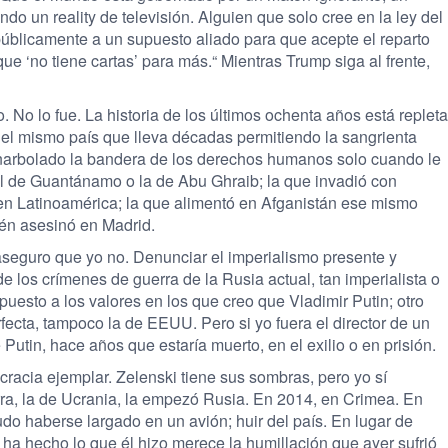
do un reality de televisión. Alguien que solo cree en la ley del
públicamente a un supuesto aliado para que acepte el reparto
rque ‘no tiene cartas’ para más.“ Mientras Trump siga al frente,
 No lo fue. La historia de los últimos ochenta años está repleta
el mismo país que lleva décadas permitiendo la sangrienta
enarbolado la bandera de los derechos humanos solo cuando le
el de Guantánamo o la de Abu Ghraib; la que invadió con
 en Latinoamérica; la que alimentó en Afganistán ese mismo
én asesinó en Madrid.
aseguro que yo no. Denunciar el imperialismo presente y
e los crímenes de guerra de la Rusia actual, tan imperialista o
esto a los valores en los que creo que Vladimir Putin; otro
ecta, tampoco la de EEUU. Pero si yo fuera el director de un
Putin, hace años que estaría muerto, en el exilio o en prisión.
acia ejemplar. Zelenski tiene sus sombras, pero yo sí
rra, la de Ucrania, la empezó Rusia. En 2014, en Crimea. En
udo haberse largado en un avión; huir del país. En lugar de
ha hecho lo que él hizo merece la humillación que ayer sufrió