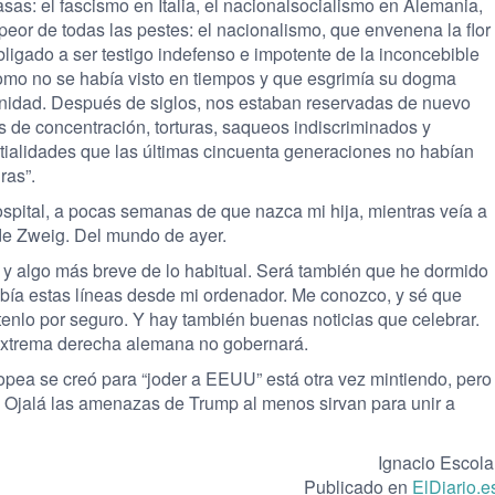
sas: el fascismo en Italia, el nacionalsocialismo en Alemania,
peor de todas las pestes: el nacionalismo, que envenena la flor
bligado a ser testigo indefenso e impotente de la inconcebible
omo no se había visto en tiempos y que esgrimía su dogma
anidad. Después de siglos, nos estaban reservadas de nuevo
s de concentración, torturas, saqueos indiscriminados y
ialidades que las últimas cincuenta generaciones no habían
ras”.
spital, a pocas semanas de que nazca mi hija, mientras veía a
de Zweig. Del mundo de ayer.
e y algo más breve de lo habitual. Será también que he dormido
ibía estas líneas desde mi ordenador. Me conozco, y sé que
tenlo por seguro. Y hay también buenas noticias que celebrar.
extrema derecha alemana no gobernará.
ea se creó para “joder a EEUU” está otra vez mintiendo, pero
r. Ojalá las amenazas de Trump al menos sirvan para unir a
Ignacio Escola
Publicado en
ElDiario.e