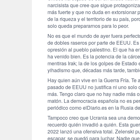
narcisista que cree que sigue protagonizan
más fuerte y que no duda en extorsionar 
de la riqueza y el territorio de su país, po
solo queda prepararnos para lo peor.
No es que el mundo de ayer fuera perfecto.
de dobles raseros por parte de EEUU. Es 
opresión al pueblo palestino. El que ha 
ha venido bien. Es la potencia de la cárc
mentiras Irak; la de los golpes de Estado
yihadismo que, décadas más tarde, tambi
Hay quien aún vive en la Guerra Fría. Te 
pasado de EEUU no justifica ni uno solo d
más. Tengo claro que no hay nadie más opu
matón. La democracia española no es perf
periódico como elDiario.es en la Rusia de 
Tampoco creo que Ucrania sea una democr
recuerdo quién invadió a quién. Esta gue
2022 lanzó una ofensiva total. Zelenski p
escapar, se quedó para luchar. Nadie que 