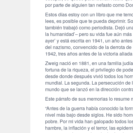
por parte de alguien tan nefasto como Do
Estos días estoy con un libro que me temo
lees, es posible que te pueda deprimir. S
también trabajó como periodista. Dejó un
la humanidad’– pero su vida fue aún más i
ayer’ y está escrita en 1941, un año ante
del nazismo, convencido de la derrota de l
1942, tres años antes de la victoria aliad
Zweig nació en 1881, en una familia judí
fortuna de la riqueza, el privilegio de po
desde donde después vivió todos los horro
mundial. La segunda. La persecución de lo
mundo que se lanzó en la dirección contra
Este párrafo de sus memorias lo resume 
“Antes de la guerra había conocido la form
nivel más bajo desde siglos. He sido homen
pobre. Por mi vida han galopado todos los 
hambre, la inflación y el terror, las epide