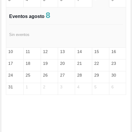
ESPECULACIÓN (2)
EXTREMA-DERECHA (56)
FASCISMO (57)
8
Eventos agosto
FELICIDAD (1)
FEMINISMO (504)
FILOSOFÍA (6)
Sin eventos
FRANCISCO (5)
GENOCIDIO (1)
GUERRA (133)
10
11
12
13
14
15
16
HUGO ZÁRATE (30)
HUMOR (1)
17
18
19
20
21
22
23
I A (2)
IA (1)
24
25
26
27
28
29
30
INDEPENDENCIA (15)
INMIGRACIÓN (145)
31
1
2
3
4
5
6
INTELIGENCIA ARTIFICIAL (1)
INTERNET (1)
ISRAEL (4)
IZQUIERDA (3)
JANE GOODDALL (1)
JAZZ (1)
JÓVENES (28)