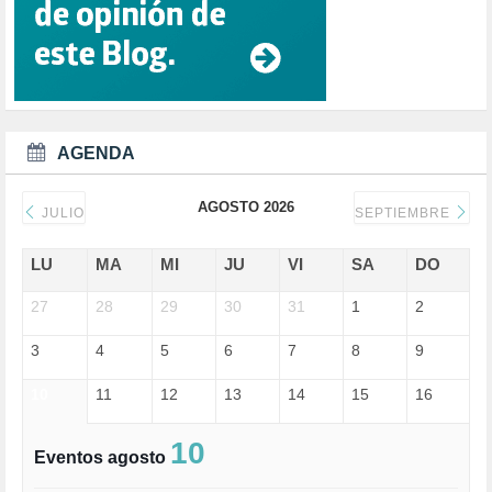
CULTURA (704)
DANA (78)
DD.HH. (1)
DEMOCRACIA (1)
DEMOCRAIA (1)
DEPORTE (3)
DEPORTES (2)
AGENDA
DERECHOS SOCIALES (740)
DICTADURA (1)
AGOSTO 2026
DONALD TRUMP (82)
JULIO
SEPTIEMBRE
ECONOMÍA (322)
EDGAR MORIN (1)
LU
MA
MI
JU
VI
SA
DO
EDUCACIÓN (452)
27
EMIGRACIÓN (4)
28
29
30
31
1
2
EPSTEIN (1)
3
4
5
6
7
8
9
ESPECULACIÓN (2)
EXTREMA-DERECHA (56)
10
11
12
13
14
15
16
FASCISMO (57)
FELICIDAD (1)
FEMINISMO (504)
10
Eventos agosto
FILOSOFÍA (6)