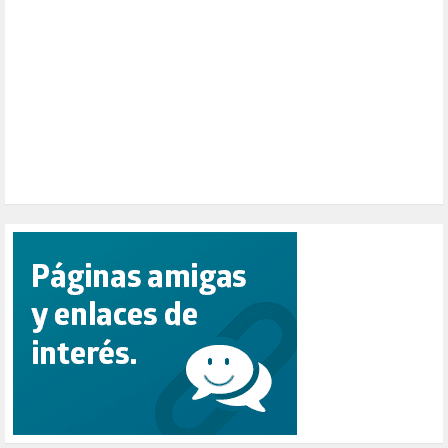
PEPE MUJICA (2)
PESCADORES (1)
POBREZA (2)
POLÍTICA ESPAÑA (1001)
POLÍTICA EUROPA (112)
POLÍTICA INTERNACIONAL (367)
POLÍTICA VALENCIA (357)
POPULISMO (1)
PRIORIDAD NACIONAL (1)
PUERTO DE VALENCIA (1)
RACISMO (1)
REFUGIADOS (127)
RELIGIÓN (114)
REPUBLICA (1)
SALUD (108)
SENSIBILIZACIÓN (576)
SINDICATOS (12)
TERRORISMO (40)
TRABAJO (14)
TRANSPORTE (2)
TTIP (6)