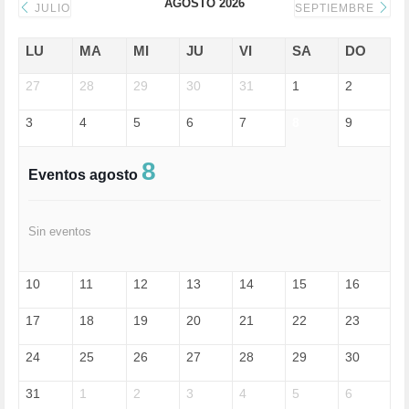
AGOSTO 2026
DONALD TRUMP (82)
JULIO
SEPTIEMBRE
ECONOMÍA (322)
EDGAR MORIN (1)
LU
MA
MI
JU
VI
SA
DO
EDUCACIÓN (452)
27
EMIGRACIÓN (4)
28
29
30
31
1
2
EPSTEIN (1)
3
4
5
6
7
8
9
ESPECULACIÓN (2)
EXTREMA-DERECHA (56)
FASCISMO (57)
8
Eventos agosto
FELICIDAD (1)
FEMINISMO (504)
FILOSOFÍA (6)
Sin eventos
FRANCISCO (5)
GENOCIDIO (1)
GUERRA (133)
10
11
12
13
14
15
16
HUGO ZÁRATE (30)
HUMOR (1)
17
18
19
20
21
22
23
I A (2)
IA (1)
24
25
26
27
28
29
30
INDEPENDENCIA (15)
INMIGRACIÓN (145)
31
1
2
3
4
5
6