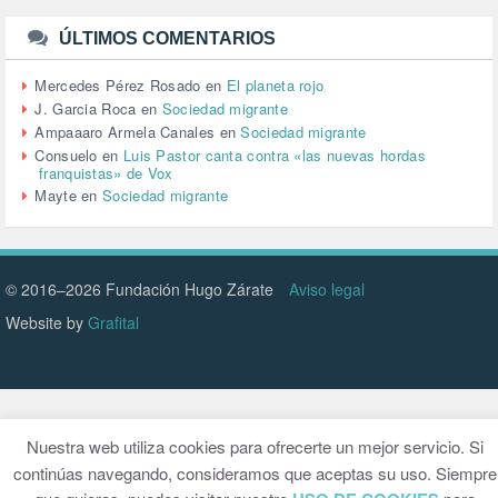
TURISMO (12)
URBANISMO (1)
ÚLTIMOS COMENTARIOS
URBANIZACIÓN (1)
VEJEZ (1)
Mercedes Pérez Rosado
en
El planeta rojo
VENEZUELA (3)
J. Garcia Roca
en
Sociedad migrante
VENEZULA (1)
Ampaaaro Armela Canales
en
Sociedad migrante
VIAJES (1)
Consuelo
en
Luis Pastor canta contra «las nuevas hordas
franquistas» de Vox
VIOLENCIA (2)
Mayte
en
Sociedad migrante
VIOLENCIA DE GÉNERO (223)
VIVIENDA (9)
VOLODIMIR ZELENSKY (1)
© 2016–2026 Fundación Hugo Zárate
Aviso legal
Website by
Grafital
Nuestra web utiliza cookies para ofrecerte un mejor servicio. Si
continúas navegando, consideramos que aceptas su uso. Siempre