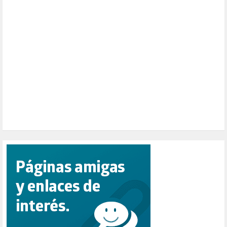
PARTICIPACIÓN CIUDADANA (392)
PAZ (2)
PENSIONES (12)
PEPE MUJICA (2)
PESCADORES (1)
POBREZA (2)
POLÍTICA ESPAÑA (1001)
POLÍTICA EUROPA (112)
POLÍTICA INTERNACIONAL (367)
POLÍTICA VALENCIA (357)
POPULISMO (1)
PRIORIDAD NACIONAL (1)
PUERTO DE VALENCIA (1)
RACISMO (1)
REFUGIADOS (127)
RELIGIÓN (114)
REPUBLICA (1)
SALUD (108)
SENSIBILIZACIÓN (576)
SINDICATOS (12)
TERRORISMO (40)