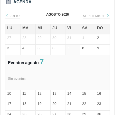
DEPORTES (2)
AGENDA
DERECHOS SOCIALES (739)
DICTADURA (1)
AGOSTO 2026
DONALD TRUMP (82)
JULIO
SEPTIEMBRE
ECONOMÍA (322)
EDGAR MORIN (1)
LU
MA
MI
JU
VI
SA
DO
EDUCACIÓN (452)
27
EMIGRACIÓN (4)
28
29
30
31
1
2
EPSTEIN (1)
3
4
5
6
7
8
9
ESPECULACIÓN (2)
EXTREMA-DERECHA (56)
FASCISMO (57)
7
Eventos agosto
FELICIDAD (1)
FEMINISMO (504)
FILOSOFÍA (6)
Sin eventos
FRANCISCO (5)
GENOCIDIO (1)
GUERRA (133)
10
11
12
13
14
15
16
HUGO ZÁRATE (30)
HUMOR (1)
17
18
19
20
21
22
23
I A (2)
IA (1)
24
25
26
27
28
29
30