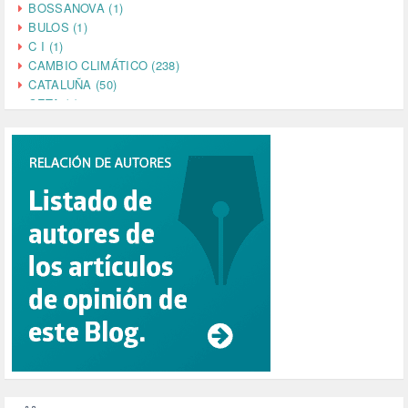
BOSSANOVA (1)
BULOS (1)
C I (1)
CAMBIO CLIMÁTICO (238)
CATALUÑA (50)
CETA (2)
CHINA (4)
CIENCIA (5)
CINE (35)
CIUDADANÍA (633)
COMPROMISO (2)
CONFERENCIA (1)
CONSUMO (1)
CORONAVIRUS (155)
CORRUPCIÓN (215)
CULTURA (704)
DANA (78)
DD.HH. (1)
DEMOCRACIA (1)
DEMOCRAIA (1)
DEPORTE (3)