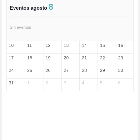
FASCISMO (57)
8
Eventos agosto
FELICIDAD (1)
FEMINISMO (504)
FILOSOFÍA (6)
Sin eventos
FRANCISCO (5)
GENOCIDIO (1)
GUERRA (133)
10
11
12
13
14
15
16
HUGO ZÁRATE (30)
HUMOR (1)
17
18
19
20
21
22
23
I A (2)
IA (1)
24
25
26
27
28
29
30
INDEPENDENCIA (15)
INMIGRACIÓN (145)
31
1
2
3
4
5
6
INTELIGENCIA ARTIFICIAL (1)
INTERNET (1)
ISRAEL (4)
IZQUIERDA (3)
JANE GOODDALL (1)
JAZZ (1)
JÓVENES (28)
JUSTICIA (13)