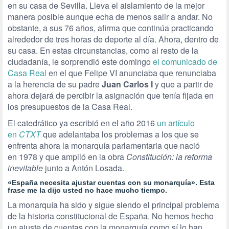
en su casa de Sevilla. Lleva el aislamiento de la mejor
manera posible aunque echa de menos salir a andar. No
obstante, a sus 76 años, afirma que continúa practicando
alrededor de tres horas de deporte al día. Ahora, dentro de
su casa. En estas circunstancias, como al resto de la
ciudadanía, le sorprendió este domingo
el comunicado de
Casa Real
en el que Felipe VI anunciaba que renunciaba
a la herencia de su padre
Juan Carlos I
y que a partir de
ahora dejará de percibir la asignación que tenía fijada en
los presupuestos de la Casa Real.
El catedrático ya escribió en el año 2016
un artículo
en
CTXT
que adelantaba los problemas a los que se
enfrenta ahora la monarquía parlamentaria que nació
en 1978 y que amplió en la obra
Constitución: la reforma
inevitable
junto a Antón Losada.
«España necesita ajustar cuentas con su monarquía». Esta
frase me la dijo usted no hace mucho tiempo.
La monarquía ha sido y sigue siendo el principal problema
de la historia constitucional de España. No hemos hecho
un ajuste de cuentas con la monarquía como sí lo han