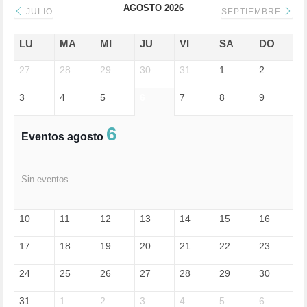
AGOSTO 2026
DONALD TRUMP (81)
JULIO
SEPTIEMBRE
ECONOMÍA (322)
EDGAR MORIN (1)
LU
MA
MI
JU
VI
SA
DO
EDUCACIÓN (452)
27
EMIGRACIÓN (4)
28
29
30
31
1
2
EPSTEIN (1)
3
4
5
6
7
8
9
ESPECULACIÓN (2)
EXTREMA-DERECHA (56)
FASCISMO (57)
6
Eventos agosto
FELICIDAD (1)
FEMINISMO (504)
FILOSOFÍA (6)
Sin eventos
FRANCISCO (5)
GENOCIDIO (1)
GUERRA (133)
10
11
12
13
14
15
16
HUGO ZÁRATE (30)
HUMOR (1)
17
18
19
20
21
22
23
I A (2)
IA (1)
24
25
26
27
28
29
30
INDEPENDENCIA (15)
INMIGRACIÓN (144)
31
1
2
3
4
5
6