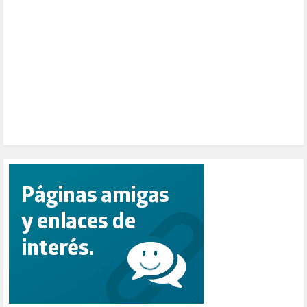
PENSIONES (12)
PEPE MUJICA (2)
PESCADORES (1)
POBREZA (2)
POLÍTICA ESPAÑA (1001)
POLÍTICA EUROPA (112)
POLÍTICA INTERNACIONAL (366)
POLÍTICA VALENCIA (357)
POPULISMO (1)
PRIORIDAD NACIONAL (1)
PUERTO DE VALENCIA (1)
RACISMO (1)
REFUGIADOS (127)
RELIGIÓN (114)
REPUBLICA (1)
SALUD (108)
SENSIBILIZACIÓN (576)
SINDICATOS (12)
TERRORISMO (40)
TRABAJO (14)
TRANSPORTE (2)
TTIP (6)