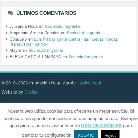
TURISMO (12)
URBANISMO (1)
ÚLTIMOS COMENTARIOS
URBANIZACIÓN (1)
VEJEZ (1)
J. Garcia Roca
en
Sociedad migrante
VENEZUELA (3)
Ampaaaro Armela Canales
en
Sociedad migrante
VENEZULA (1)
Consuelo
en
Luis Pastor canta contra «las nuevas hordas
franquistas» de Vox
VIAJES (1)
Mayte
en
Sociedad migrante
VIOLENCIA (2)
ELENA GARCIA LAMPAYA
en
Sociedad migrante
VIOLENCIA DE GÉNERO (223)
VIVIENDA (9)
VOLODIMIR ZELENSKY (1)
© 2016–2026 Fundación Hugo Zárate
Aviso legal
Website by
Grafital
Nuestra web utiliza cookies para ofrecerte un mejor servicio. Si
continúas navegando, consideramos que aceptas su uso. Siempre
que quieras, puedes visitar nuestro
USO DE COOKIES
para
cambiar tu configuración.
ACEPTO
Reject